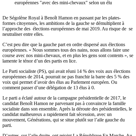
européennes "avec des mini-chevaux" selon un élu
De Ségolène Royal à Benoît Hamon en passant par les plates-
formes citoyennes, les ambitions de la gauche se démultiplient à
l’approche des élections européennes de mai 2019. Au risque de se
neutraliser entre elles.
C’est peu dire que la gauche part en ordre dispersé aux élections
européennes. « Nous sommes tous des nains, nous allons faire une
course avec nos mini-chevaux, et en plus les gens sont contents », se
lamente le ténor d’un des partis en lice.
Le Parti socialiste (PS), qui avait réuni 14 % des voix aux élections
européennes de 2014, pourrait ne pas franchir la barre des 5 % des
voix qui permet d’avoir des élus au Parlement européen. Ou
comment passer d’une délégation de 13 élus à 0.
Le parti a éclaté autour de la campagne présidentielle de 2017, le
candidat Benoît Hamon ne parvenant pas à convaincre la famille
socialiste dans son ensemble. Après la déroute des présidentielles, le
candidat malheureux a rapidement fait sécession, avec un
mouvement, Générations, qui se situe plutôt sur l’aile gauche du
parti.
D’autres, sur l’aile droite, ont rejoint La République En Marche. Au