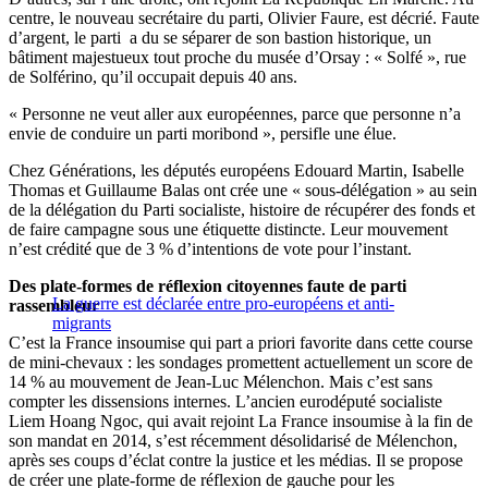
centre, le nouveau secrétaire du parti, Olivier Faure, est décrié. Faute
d’argent, le parti a du se séparer de son bastion historique, un
bâtiment majestueux tout proche du musée d’Orsay : « Solfé », rue
de Solférino, qu’il occupait depuis 40 ans.
« Personne ne veut aller aux européennes, parce que personne n’a
envie de conduire un parti moribond », persifle une élue.
Chez Générations, les députés européens Edouard Martin, Isabelle
Thomas et Guillaume Balas ont crée une « sous-délégation » au sein
de la délégation du Parti socialiste, histoire de récupérer des fonds et
de faire campagne sous une étiquette distincte. Leur mouvement
n’est crédité que de 3 % d’intentions de vote pour l’instant.
Des plate-formes de réflexion citoyennes faute de parti
La guerre est déclarée entre pro-européens et anti-
rassembleur
migrants
C’est la France insoumise qui part a priori favorite dans cette course
de mini-chevaux : les sondages promettent actuellement un score de
14 % au mouvement de Jean-Luc Mélenchon. Mais c’est sans
compter les dissensions internes. L’ancien eurodéputé socialiste
Liem Hoang Ngoc, qui avait rejoint La France insoumise à la fin de
son mandat en 2014, s’est récemment désolidarisé de Mélenchon,
après ses coups d’éclat contre la justice et les médias. Il se propose
de créer une plate-forme de réflexion de gauche pour les