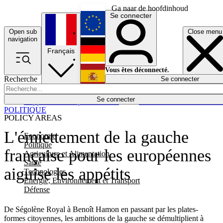
Ga naar de hoofdinhoud
Se connecter
Open sub
Close menu
English
navigation
Français
Deutsch
Vous êtes déconnecté.
Recherche
Se connecter
Español
Lumières éteintes
Se connecter
Rapporteur
Politique
Économie
Newsletters
Evénements
Em
POLITIQUE
POLICY AREAS
L'émiettement de la gauche
Economie
Politique
française pour les européennes
Agriculture et Alimentation
Santé
aiguise les appétits
Technologies
Energie, Environnement et Transport
Défense
De Ségolène Royal à Benoît Hamon en passant par les plates-
formes citoyennes, les ambitions de la gauche se démultiplient à