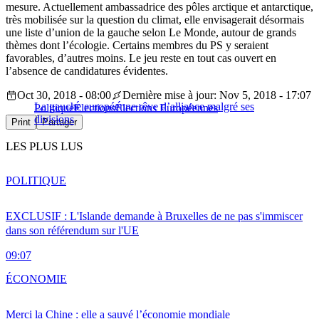
mesure. Actuellement ambassadrice des pôles arctique et antarctique,
très mobilisée sur la question du climat, elle envisagerait désormais
une liste d’union de la gauche selon Le Monde, autour de grands
thèmes dont l’écologie. Certains membres du PS y seraient
favorables, d’autres moins. Le jeu reste en tout cas ouvert en
l’absence de candidatures évidentes.
Oct 30, 2018 - 08:00
Dernière mise à jour: Nov 5, 2018 - 17:07
La gauche européenne rêve d’alliance malgré ses
Politique
Élections
Élections Européennes
divisions
Print
Partager
LES PLUS LUS
POLITIQUE
EXCLUSIF : L'Islande demande à Bruxelles de ne pas s'immiscer
dans son référendum sur l'UE
09:07
ÉCONOMIE
Merci la Chine : elle a sauvé l’économie mondiale