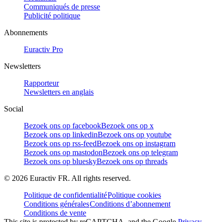
Communiqués de presse
Publicité politique
Abonnements
Euractiv Pro
Newsletters
Rapporteur
Newsletters en anglais
Social
Bezoek ons op facebook
Bezoek ons op x
Bezoek ons op linkedin
Bezoek ons op youtube
Bezoek ons op rss-feed
Bezoek ons op instagram
Bezoek ons op mastodon
Bezoek ons op telegram
Bezoek ons op bluesky
Bezoek ons op threads
©
2026
Euractiv FR. All rights reserved.
Politique de confidentialité
Politique cookies
Conditions générales
Conditions d’abonnement
Conditions de vente
This site is protected by reCAPTCHA, and the Google
Privacy