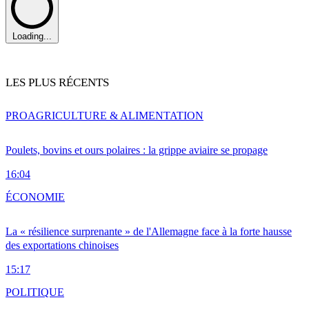
Loading...
LES PLUS RÉCENTS
PRO
AGRICULTURE & ALIMENTATION
Poulets, bovins et ours polaires : la grippe aviaire se propage
16:04
ÉCONOMIE
La « résilience surprenante » de l'Allemagne face à la forte hausse
des exportations chinoises
15:17
POLITIQUE