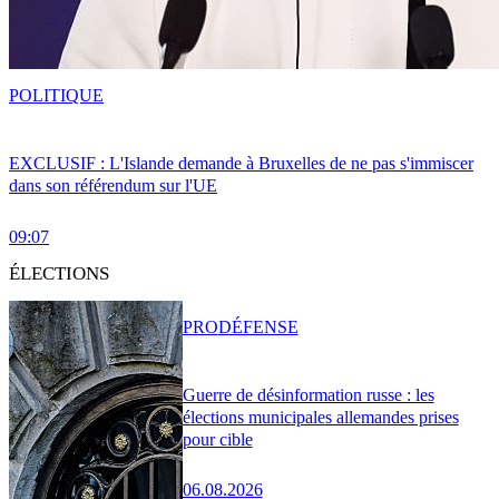
POLITIQUE
EXCLUSIF : L'Islande demande à Bruxelles de ne pas s'immiscer
dans son référendum sur l'UE
09:07
ÉLECTIONS
PRO
DÉFENSE
Guerre de désinformation russe : les
élections municipales allemandes prises
pour cible
06.08.2026