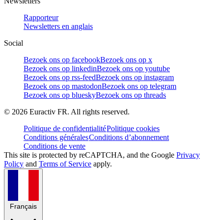
Newsletters
Rapporteur
Newsletters en anglais
Social
Bezoek ons op facebook
Bezoek ons op x
Bezoek ons op linkedin
Bezoek ons op youtube
Bezoek ons op rss-feed
Bezoek ons op instagram
Bezoek ons op mastodon
Bezoek ons op telegram
Bezoek ons op bluesky
Bezoek ons op threads
©
2026
Euractiv FR. All rights reserved.
Politique de confidentialité
Politique cookies
Conditions générales
Conditions d’abonnement
Conditions de vente
This site is protected by reCAPTCHA, and the Google
Privacy
Policy
and
Terms of Service
apply.
Français