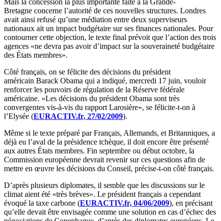
Mais la concession la plus importante faite à la Grande-
Bretagne concerne l’autorité de ces nouvelles structures. Londres
avait ainsi refusé qu’une médiation entre deux superviseurs
nationaux ait un impact budgétaire sur ses finances nationales. Pour
contourner cette objection, le texte final prévoit que l’action des trois
agences «ne devra pas avoir d’impact sur la souveraineté budgétaire
des États membres».
Côté français, on se félicite des décisions du président
américain Barack Obama qui a indiqué, mercredi 17 juin, vouloir
renforcer les pouvoirs de régulation de la Réserve fédérale
américaine. «Les décisions du président Obama sont très
convergentes vis-à-vis du rapport Larosière», se félicite-t-on à
l’Elysée (
EURACTIV.fr, 27/02/2009
).
Même si le texte préparé par Français, Allemands, et Britanniques, a
déjà eu l’aval de la présidence tchèque, il doit encore être présenté
aux autres États membres. Fin septembre ou début octobre, la
Commission européenne devrait revenir sur ces questions afin de
mettre en œuvre les décisions du Conseil, précise-t-on côté français.
D’après plusieurs diplomates, il semble que les discussions sur le
climat aient été «très brèves». Le président français a cependant
évoqué la taxe carbone (
EURACTIV.fr, 04/06/2009
), en précisant
qu’elle devait être envisagée comme une solution en cas d’échec des
négociations de Copenhague, d’après des diplomates européens. Le