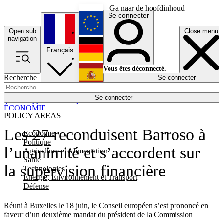
Ga naar de hoofdinhoud
Se connecter
Open sub
Close menu
English
navigation
Français
Deutsch
Vous êtes déconnecté.
Recherche
Se connecter
Español
Lumières éteintes
Se connecter
Rapporteur
Politique
Économie
Newsletters
Evénements
Em
ÉCONOMIE
POLICY AREAS
Les 27 reconduisent Barroso à
Economie
Politique
l’unanimité et s’accordent sur
Agriculture et Alimentation
Santé
la supervision financière
Technologies
Energie, Environnement et Transport
Défense
Réuni à Buxelles le 18 juin, le Conseil européen s’est prononcé en
faveur d’un deuxième mandat du président de la Commission