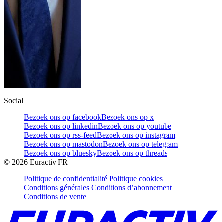
Social
Bezoek ons op facebook
Bezoek ons op x
Bezoek ons op linkedin
Bezoek ons op youtube
Bezoek ons op rss-feed
Bezoek ons op instagram
Bezoek ons op mastodon
Bezoek ons op telegram
Bezoek ons op bluesky
Bezoek ons op threads
©
2026
Euractiv FR
Politique de confidentialité
Politique cookies
Conditions générales
Conditions d’abonnement
Conditions de vente