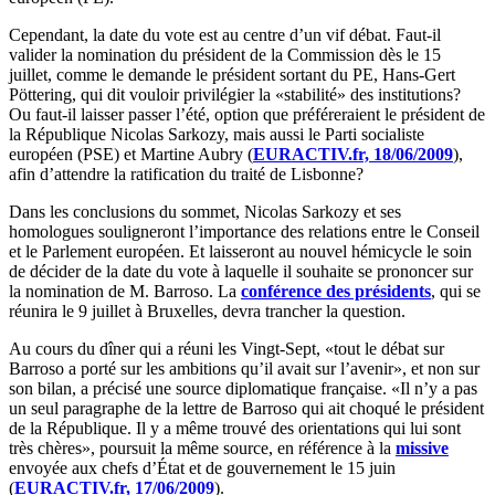
Cependant, la date du vote est au centre d’un vif débat. Faut-il
valider la nomination du président de la Commission dès le 15
juillet, comme le demande le président sortant du PE, Hans-Gert
Pöttering, qui dit vouloir privilégier la «stabilité» des institutions?
Ou faut-il laisser passer l’été, option que préféreraient le président de
la République Nicolas Sarkozy, mais aussi le Parti socialiste
européen (PSE) et Martine Aubry (
EURACTIV.fr, 18/06/2009
),
afin d’attendre la ratification du traité de Lisbonne?
Dans les conclusions du sommet, Nicolas Sarkozy et ses
homologues souligneront l’importance des relations entre le Conseil
et le Parlement européen. Et laisseront au nouvel hémicycle le soin
de décider de la date du vote à laquelle il souhaite se prononcer sur
la nomination de M. Barroso. La
conférence des présidents
, qui se
réunira le 9 juillet à Bruxelles, devra trancher la question.
Au cours du dîner qui a réuni les Vingt-Sept, «tout le débat sur
Barroso a porté sur les ambitions qu’il avait sur l’avenir», et non sur
son bilan, a précisé une source diplomatique française. «Il n’y a pas
un seul paragraphe de la lettre de Barroso qui ait choqué le président
de la République. Il y a même trouvé des orientations qui lui sont
très chères», poursuit la même source, en référence à la
missive
envoyée aux chefs d’État et de gouvernement le 15 juin
(
EURACTIV.fr, 17/06/2009
).