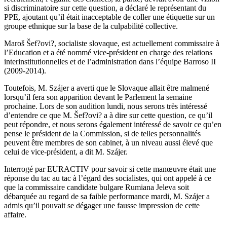
si discriminatoire sur cette question, a déclaré le représentant du
PPE, ajoutant qu’il était inacceptable de coller une étiquette sur un
groupe ethnique sur la base de la culpabilité collective.
Maroš Šef?ovi?, socialiste slovaque, est actuellement commissaire à
l’Education et a été nommé vice-président en charge des relations
interinstitutionnelles et de l’administration dans l’équipe Barroso II
(2009-2014).
Toutefois, M. Szájer a averti que le Slovaque allait être malmené
lorsqu’il fera son apparition devant le Parlement la semaine
prochaine. Lors de son audition lundi, nous serons très intéressé
d’entendre ce que M. Šef?ovi? a à dire sur cette question, ce qu’il
peut répondre, et nous serons également intéressé de savoir ce qu’en
pense le président de la Commission, si de telles personnalités
peuvent être membres de son cabinet, à un niveau aussi élevé que
celui de vice-président, a dit M. Szájer.
Interrogé par EURACTIV pour savoir si cette manœuvre était une
réponse du tac au tac à l’égard des socialistes, qui ont appelé à ce
que la commissaire candidate bulgare Rumiana Jeleva soit
débarquée au regard de sa faible performance mardi, M. Szájer a
admis qu’il pouvait se dégager une fausse impression de cette
affaire.