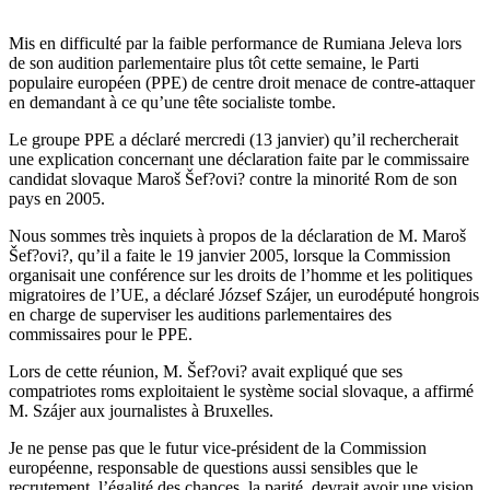
Mis en difficulté par la faible performance de Rumiana Jeleva lors
de son audition parlementaire plus tôt cette semaine, le Parti
populaire européen (PPE) de centre droit menace de contre-attaquer
en demandant à ce qu’une tête socialiste tombe.
Le groupe PPE a déclaré mercredi (13 janvier) qu’il rechercherait
une explication concernant une déclaration faite par le commissaire
candidat slovaque Maroš Šef?ovi? contre la minorité Rom de son
pays en 2005.
Nous sommes très inquiets à propos de la déclaration de M. Maroš
Šef?ovi?, qu’il a faite le 19 janvier 2005, lorsque la Commission
organisait une conférence sur les droits de l’homme et les politiques
migratoires de l’UE, a déclaré József Szájer, un eurodéputé hongrois
en charge de superviser les auditions parlementaires des
commissaires pour le PPE.
Lors de cette réunion, M. Šef?ovi? avait expliqué que ses
compatriotes roms exploitaient le système social slovaque, a affirmé
M. Szájer aux journalistes à Bruxelles.
Je ne pense pas que le futur vice-président de la Commission
européenne, responsable de questions aussi sensibles que le
recrutement, l’égalité des chances, la parité, devrait avoir une vision