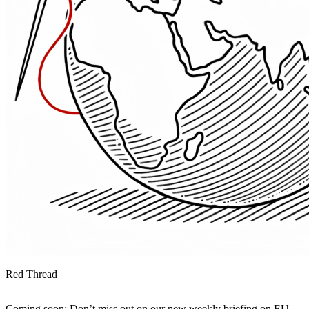
Red Thread
Coming soon: Don’t miss out on our new weekly briefing on EU-