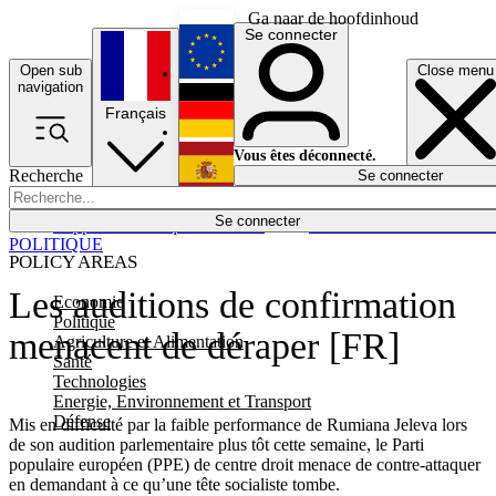
Ga naar de hoofdinhoud
Se connecter
Open sub
Close menu
English
navigation
Français
Deutsch
Vous êtes déconnecté.
Recherche
Se connecter
Español
Lumières éteintes
Se connecter
Rapporteur
Politique
Économie
Newsletters
Evénements
Em
POLITIQUE
POLICY AREAS
Les auditions de confirmation
Economie
Politique
menacent de déraper [FR]
Agriculture et Alimentation
Santé
Technologies
Energie, Environnement et Transport
Défense
Mis en difficulté par la faible performance de Rumiana Jeleva lors
de son audition parlementaire plus tôt cette semaine, le Parti
populaire européen (PPE) de centre droit menace de contre-attaquer
en demandant à ce qu’une tête socialiste tombe.