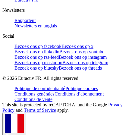
Newsletters
Rapporteur
Newsletters en anglais
Social
Bezoek ons op facebook
Bezoek ons op x
Bezoek ons op linkedin
Bezoek ons op youtube
Bezoek ons op rss-feed
Bezoek ons op instagram
Bezoek ons op mastodon
Bezoek ons op telegram
Bezoek ons op bluesky
Bezoek ons op threads
©
2026
Euractiv FR. All rights reserved.
Politique de confidentialité
Politique cookies
Conditions générales
Conditions d’abonnement
Conditions de vente
This site is protected by reCAPTCHA, and the Google
Privacy
Policy
and
Terms of Service
apply.