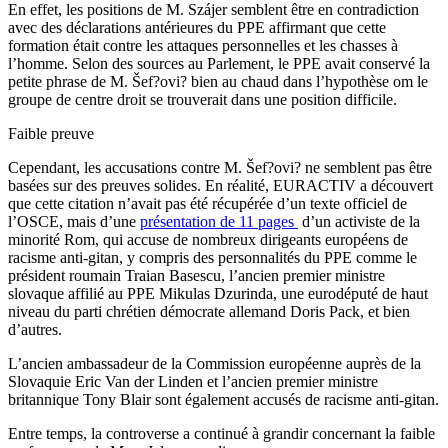
En effet, les positions de M. Szájer semblent être en contradiction
avec des déclarations antérieures du PPE affirmant que cette
formation était contre les attaques personnelles et les chasses à
l’homme. Selon des sources au Parlement, le PPE avait conservé la
petite phrase de M. Šef?ovi? bien au chaud dans l’hypothèse om le
groupe de centre droit se trouverait dans une position difficile.
Faible preuve
Cependant, les accusations contre M. Šef?ovi? ne semblent pas être
basées sur des preuves solides. En réalité, EURACTIV a découvert
que cette citation n’avait pas été récupérée d’un texte officiel de
l’OSCE, mais d’une
présentation de 11 pages
d’un activiste de la
minorité Rom, qui accuse de nombreux dirigeants européens de
racisme anti-gitan, y compris des personnalités du PPE comme le
président roumain Traian Basescu, l’ancien premier ministre
slovaque affilié au PPE Mikulas Dzurinda, une eurodéputé de haut
niveau du parti chrétien démocrate allemand Doris Pack, et bien
d’autres.
L’ancien ambassadeur de la Commission européenne auprès de la
Slovaquie Eric Van der Linden et l’ancien premier ministre
britannique Tony Blair sont également accusés de racisme anti-gitan.
Entre temps, la controverse a continué à grandir concernant la faible