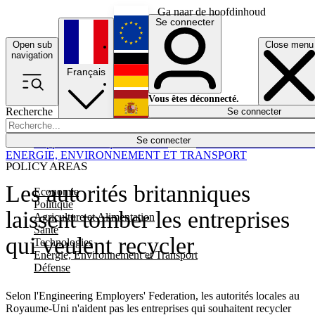
Ga naar de hoofdinhoud
Se connecter
Open sub
Close menu
English
navigation
Français
Deutsch
Vous êtes déconnecté.
Recherche
Se connecter
Español
Lumières éteintes
Se connecter
Rapporteur
Politique
Économie
Newsletters
Evénements
Em
ENERGIE, ENVIRONNEMENT ET TRANSPORT
POLICY AREAS
Les autorités britanniques
Economie
Politique
laissent tomber les entreprises
Agriculture et Alimentation
Santé
qui veulent recycler
Technologies
Energie, Environnement et Transport
Défense
Selon l'Engineering Employers' Federation, les autorités locales au
Royaume-Uni n'aident pas les entreprises qui souhaitent recycler