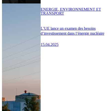
ENERGIE, ENVIRONNEMENT ET
TRANSPORT
L’UE lance un examen des besoins
d’investissement dans l’énergie nucléaire
15.04.2025