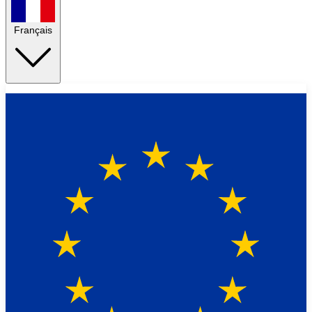
Français