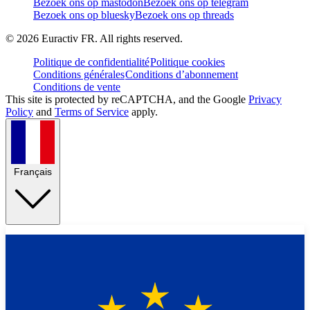
Bezoek ons op mastodon
Bezoek ons op telegram
Bezoek ons op bluesky
Bezoek ons op threads
©
2026
Euractiv FR. All rights reserved.
Politique de confidentialité
Politique cookies
Conditions générales
Conditions d’abonnement
Conditions de vente
This site is protected by reCAPTCHA, and the Google
Privacy
Policy
and
Terms of Service
apply.
Français