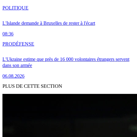
POLITIQUE
L'Islande demande à Bruxelles de rester à l'écart
08:36
PRO
DÉFENSE
L'Ukraine estime que près de 16 000 volontaires étrangers servent
dans son armée
06.08.2026
PLUS DE CETTE SECTION