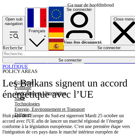
Ga naar de hoofdinhoud
Se connecter
Open sub
Close menu
English
navigation
Français
Deutsch
Vous êtes déconnecté.
Recherche
Se connecter
Español
Lumières éteintes
Se connecter
Rapporteur
Politique
Économie
Newsletters
Evénements
Em
POLITIQUE
POLICY AREAS
Les Balkans signent un accord
Economie
Politique
énergétique avec l’UE
Agriculture et Alimentation
Santé
Technologies
Energie, Environnement et Transport
Défense
Huit pays de l'Europe du Sud-est signeront Mardi 25 octobre un
accord avec l'UE afin de lancer un marché régional de l’énergie
conforme à la législation européenne. C'est une première étape vers
l'intégration de ces pays dans le marché intérieur européen de