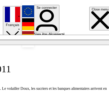
Se connecter
Close menu
English
Français
Deutsch
Vous êtes déconnecté.
Se connecter
Español
Lumières éteintes
011
Le volailler Doux, les sucriers et les banques alimentaires arrivent en