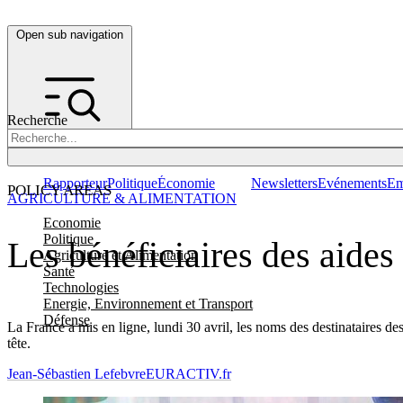
Open sub navigation
Recherche
Rapporteur
Politique
Économie
Newsletters
Evénements
Em
POLICY AREAS
AGRICULTURE & ALIMENTATION
Economie
Politique
Les bénéficiaires des aide
Agriculture et Alimentation
Santé
Technologies
Energie, Environnement et Transport
Défense
La France a mis en ligne, lundi 30 avril, les noms des destinataires d
tête.
Jean-Sébastien Lefebvre
EURACTIV.fr