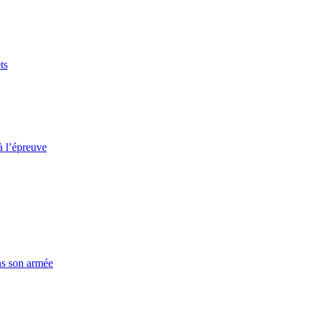
ts
à l’épreuve
ns son armée