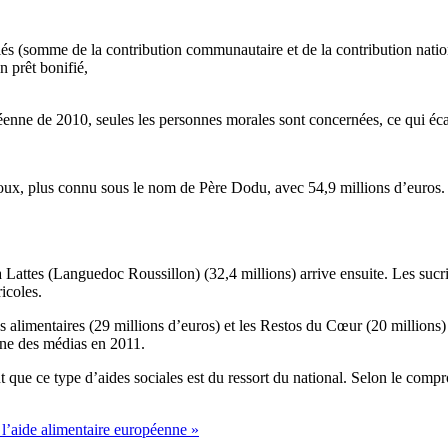
s (somme de la contribution communautaire et de la contribution natio
n prêt bonifié,
enne de 2010, seules les personnes morales sont concernées, ce qui écar
r Doux, plus connu sous le nom de Père Dodu, avec 54,9 millions d’euros
à Lattes (Languedoc Roussillon) (32,4 millions) arrive ensuite. Les suc
icoles.
s alimentaires (29 millions d’euros) et les Restos du Cœur (20 millions
ne des médias en 2011.
t que ce type d’aides sociales est du ressort du national. Selon le comp
r l’aide alimentaire européenne »