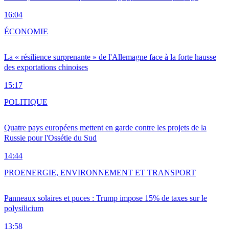
16:04
ÉCONOMIE
La « résilience surprenante » de l'Allemagne face à la forte hausse
des exportations chinoises
15:17
POLITIQUE
Quatre pays européens mettent en garde contre les projets de la
Russie pour l'Ossétie du Sud
14:44
PRO
ENERGIE, ENVIRONNEMENT ET TRANSPORT
Panneaux solaires et puces : Trump impose 15% de taxes sur le
polysilicium
13:58