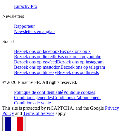
Euractiv Pro
Newsletters
Rapporteur
Newsletters en anglais
Social
Bezoek ons op facebook
Bezoek ons op x
Bezoek ons op linkedin
Bezoek ons op youtube
Bezoek ons op rss-feed
Bezoek ons op instagram
Bezoek ons op mastodon
Bezoek ons op telegram
Bezoek ons op bluesky
Bezoek ons op threads
©
2026
Euractiv FR. All rights reserved.
Politique de confidentialité
Politique cookies
Conditions générales
Conditions d’abonnement
Conditions de vente
This site is protected by reCAPTCHA, and the Google
Privacy
Policy
and
Terms of Service
apply.