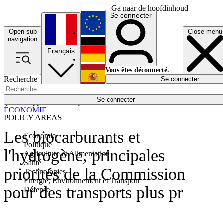
Ga naar de hoofdinhoud
Se connecter
Open sub
Close menu
English
navigation
Français
Deutsch
Vous êtes déconnecté.
Recherche
Se connecter
Español
Lumières éteintes
Se connecter
Rapporteur
Politique
Économie
Newsletters
Evénements
Em
ÉCONOMIE
POLICY AREAS
Les biocarburants et
Economie
Politique
l'hydrogène, principales
Agriculture et Alimentation
Santé
priorités de la Commission
Technologies
Energie, Environnement et Transport
pour des transports plus pr
Défense