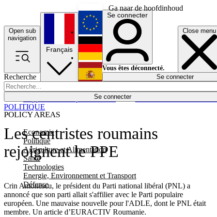
Ga naar de hoofdinhoud
Se connecter
Open sub
Close menu
English
navigation
Français
Deutsch
Vous êtes déconnecté.
Recherche
Se connecter
Español
Lumières éteintes
Se connecter
Rapporteur
Politique
Économie
Newsletters
Evénements
Em
POLITIQUE
POLICY AREAS
Les centristes roumains
Economie
Politique
rejoignent le PPE
Agriculture et Alimentation
Santé
Technologies
Energie, Environnement et Transport
Défense
Crin Antonescu, le président du Parti national libéral (PNL) a
annoncé que son parti allait s'affilier avec le Parti populaire
européen. Une mauvaise nouvelle pour l'ADLE, dont le PNL était
membre. Un article d’EURACTIV Roumanie.