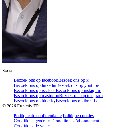
Social
Bezoek ons op facebook
Bezoek ons op x
Bezoek ons op linkedin
Bezoek ons op youtube
Bezoek ons op rss-feed
Bezoek ons op instagram
Bezoek ons op mastodon
Bezoek ons op telegram
Bezoek ons op bluesky
Bezoek ons op threads
©
2026
Euractiv FR
Politique de confidentialité
Politique cookies
Conditions générales
Conditions d’abonnement
Conditions de vente