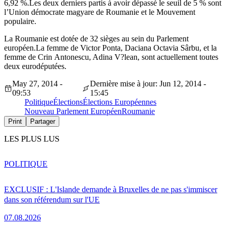
6,92 %.Les deux derniers partis à avoir dépassé le seuil de 5 % sont
l’Union démocrate magyare de Roumanie et le Mouvement
populaire.
La Roumanie est dotée de 32 sièges au sein du Parlement
européen.La femme de Victor Ponta, Daciana Octavia Sârbu, et la
femme de Crin Antonescu, Adina V?lean, sont actuellement toutes
deux eurodéputées.
May 27, 2014 -
Dernière mise à jour: Jun 12, 2014 -
09:53
15:45
Politique
Élections
Élections Européennes
Nouveau Parlement Européen
Roumanie
Print
Partager
LES PLUS LUS
POLITIQUE
EXCLUSIF : L'Islande demande à Bruxelles de ne pas s'immiscer
dans son référendum sur l'UE
07.08.2026