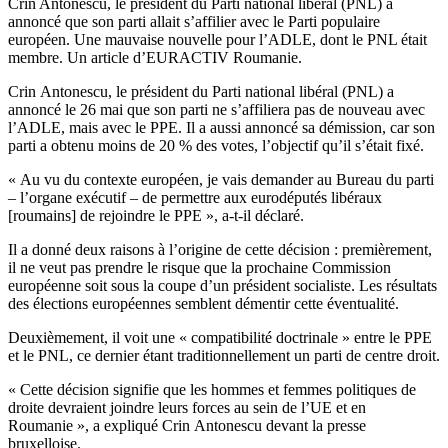
Crin Antonescu, le président du Parti national libéral (PNL) a
annoncé que son parti allait s’affilier avec le Parti populaire
européen. Une mauvaise nouvelle pour l’ADLE, dont le PNL était
membre. Un article d’EURACTIV Roumanie.
Crin Antonescu, le président du Parti national libéral (PNL) a
annoncé le 26 mai que son parti ne s’affiliera pas de nouveau avec
l’ADLE, mais avec le PPE. Il a aussi annoncé sa démission, car son
parti a obtenu moins de 20 % des votes, l’objectif qu’il s’était fixé.
« Au vu du contexte européen, je vais demander au Bureau du parti
– l’organe exécutif – de permettre aux eurodéputés libéraux
[roumains] de rejoindre le PPE », a-t-il déclaré.
Il a donné deux raisons à l’origine de cette décision : premièrement,
il ne veut pas prendre le risque que la prochaine Commission
européenne soit sous la coupe d’un président socialiste. Les résultats
des élections européennes semblent démentir cette éventualité.
Deuxièmement, il voit une « compatibilité doctrinale » entre le PPE
et le PNL, ce dernier étant traditionnellement un parti de centre droit.
« Cette décision signifie que les hommes et femmes politiques de
droite devraient joindre leurs forces au sein de l’UE et en
Roumanie », a expliqué Crin Antonescu devant la presse
bruxelloise.