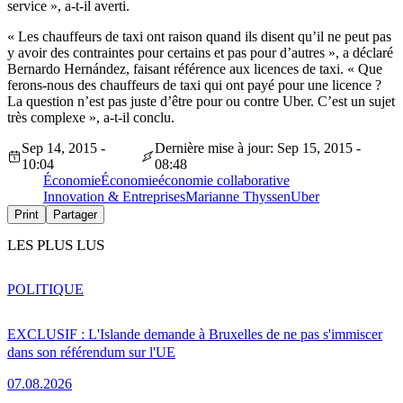
service », a-t-il averti.
« Les chauffeurs de taxi ont raison quand ils disent qu’il ne peut pas
y avoir des contraintes pour certains et pas pour d’autres », a déclaré
Bernardo Hernández, faisant référence aux licences de taxi. « Que
ferons-nous des chauffeurs de taxi qui ont payé pour une licence ?
La question n’est pas juste d’être pour ou contre Uber. C’est un sujet
très complexe », a-t-il conclu.
Sep 14, 2015 -
Dernière mise à jour: Sep 15, 2015 -
10:04
08:48
Économie
Économie
économie collaborative
Innovation & Entreprises
Marianne Thyssen
Uber
Print
Partager
LES PLUS LUS
POLITIQUE
EXCLUSIF : L'Islande demande à Bruxelles de ne pas s'immiscer
dans son référendum sur l'UE
07.08.2026