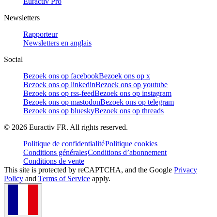
Euractiv Pro
Newsletters
Rapporteur
Newsletters en anglais
Social
Bezoek ons op facebook
Bezoek ons op x
Bezoek ons op linkedin
Bezoek ons op youtube
Bezoek ons op rss-feed
Bezoek ons op instagram
Bezoek ons op mastodon
Bezoek ons op telegram
Bezoek ons op bluesky
Bezoek ons op threads
©
2026
Euractiv FR. All rights reserved.
Politique de confidentialité
Politique cookies
Conditions générales
Conditions d’abonnement
Conditions de vente
This site is protected by reCAPTCHA, and the Google
Privacy
Policy
and
Terms of Service
apply.