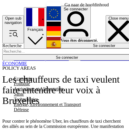
Ga naar de hoofdinhoud
Se connecter
Open sub
Close menu
English
navigation
Français
Deutsch
Vous êtes déconnecté.
Recherche
Se connecter
Español
Lumières éteintes
Se connecter
Rapporteur
Politique
Économie
Newsletters
Evénements
Em
ÉCONOMIE
POLICY AREAS
Les chauffeurs de taxi veulent
Economie
Politique
faire entendre leur voix à
Agriculture et Alimentation
Santé
Bruxelles
Technologies
Energie, Environnement et Transport
Défense
Pour contrer le phénomène Uber, les chauffeurs de taxi cherchent
des alliés au sein de la Commission européenne. Une manifestation