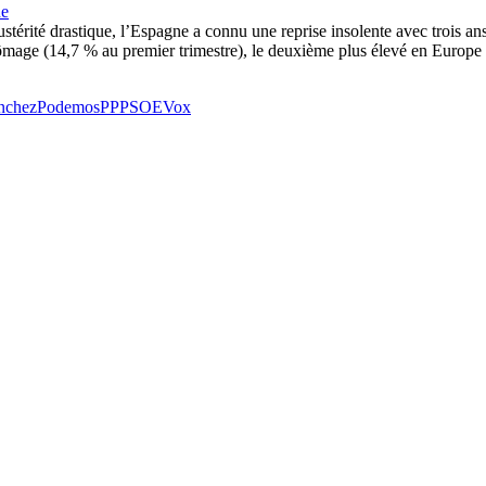
ne
ustérité drastique, l’Espagne a connu une reprise insolente avec trois a
hômage (14,7 % au premier trimestre), le deuxième plus élevé en Europe 
nchez
Podemos
PP
PSOE
Vox