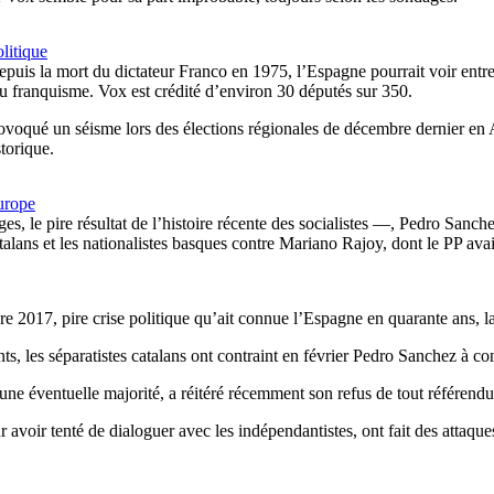
olitique
depuis la mort du dictateur Franco en 1975, l’Espagne pourrait voir entr
u franquisme. Vox est crédité d’environ 30 députés sur 350.
provoqué un séisme lors des élections régionales de décembre dernier en 
storique.
Europe
ges, le pire résultat de l’histoire récente des socialistes —, Pedro Sanch
alans et les nationalistes basques contre Mariano Rajoy, dont le PP av
e 2017, pire crise politique qu’ait connue l’Espagne en quarante ans, la
ts, les séparatistes catalans ont contraint en février Pedro Sanchez à c
r une éventuelle majorité, a réitéré récemment son refus de tout référe
 avoir tenté de dialoguer avec les indépendantistes, ont fait des attaques