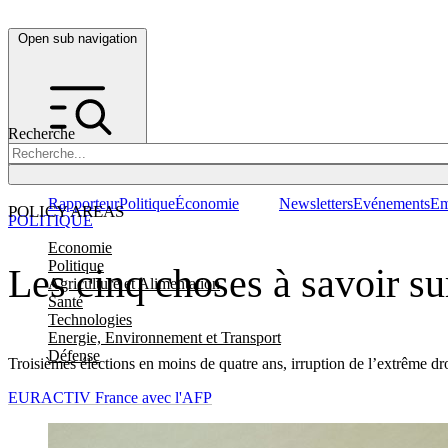
Open sub navigation
Recherche
Rapporteur
Politique
Économie
Newsletters
Evénements
Em
POLICY AREAS
POLITIQUE
Economie
Politique
Les cinq choses à savoir su
Agriculture et Alimentation
Santé
Technologies
Energie, Environnement et Transport
Défense
Troisièmes élections en moins de quatre ans, irruption de l’extrême dro
EURACTIV France avec l'AFP