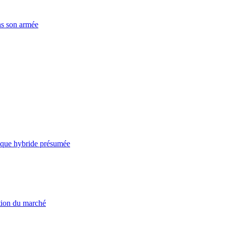
ns son armée
taque hybride présumée
ation du marché