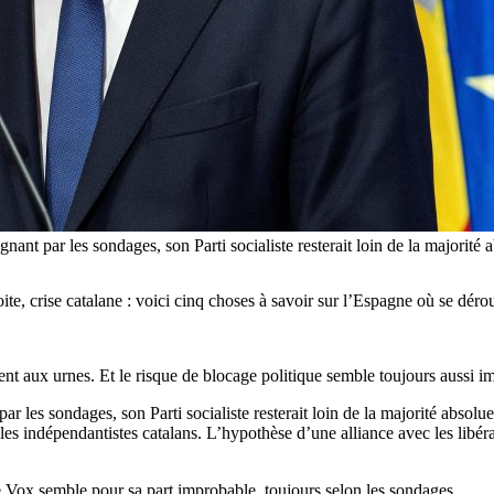
gnant par les sondages, son Parti socialiste resterait loin de la ma
ite, crise catalane : voici cinq choses à savoir sur l’Espagne où se dérou
ent aux urnes. Et le risque de blocage politique semble toujours aussi i
les sondages, son Parti socialiste resterait loin de la majorité absolue
, les indépendantistes catalans. L’hypothèse d’une alliance avec les lib
e Vox semble pour sa part improbable, toujours selon les sondages.