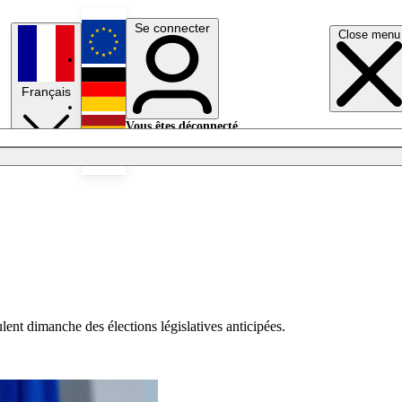
Se connecter
Close menu
English
Français
Deutsch
Vous êtes déconnecté.
Se connecter
Español
Lumières éteintes
lent dimanche des élections législatives anticipées.