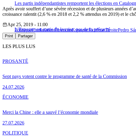
Les partis indépendantistes remportent les élections en Catalog
Après avoir souffert d’une sévère récession et de plusieurs années d’a
croissance ralentit (2,6 % en 2018 et 2,2 % attendus en 2019) et le c
Apr 25, 2019 - 11:00
L’Espagne est sortie de la crise, pas de la précarité
Politique
Ciudadanos
Élections
Espagne
Extrême Droite
Pedro Sá
Print
Partager
LES PLUS LUS
PRO
SANTÉ
Sept pays votent contre le programme de santé de la Commission
24.07.2026
ÉCONOMIE
Merci la Chine : elle a sauvé l’économie mondiale
27.07.2026
POLITIQUE