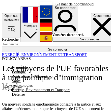
Ga naar de hoofdinhoud
Se connecter
Open sub
Close menu
English
navigation
Français
Deutsch
Vous êtes déconnecté.
Recherche
Se connecter
Español
Lumières éteintes
Se connecter
Rapporteur
Politique
Économie
Newsletters
Evénements
Em
ENERGIE, ENVIRONNEMENT ET TRANSPORT
POLICY AREAS
Les citoyens de l'UE favorables
Economie
Politique
à une politique d"immigration
Agriculture et Alimentation
Santé
légale
Technologies
Energie, Environnement et Transport
Défense
Un nouveau sondage eurobaromètre consacré à la justice et aux
affaires intérieures montre que les citoyens de l'UE soutiennent le