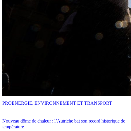
PRO
ENERGIE, ENVIRONNEMENT ET TRANSPORT
Nouveau dôme de chaleur : l’Autriche bat son record historique de
température