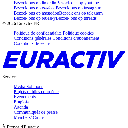
Bezoek ons op linkedin
Bezoek ons op youtube
Bezoek ons op rss-feed
Bezoek ons op instagram
Bezoek ons op mastodon
Bezoek ons op telegram
Bezoek ons op bluesky
Bezoek ons op threads
©
2026
Euractiv FR
Politique de confidentialité
Politique cookies
Conditions générales
Conditions d’abonnement
Conditions de vente
Services
Media Solutions
Projets publics européens
Evénements
Emplois
Agenda
Communiqués de presse
Members’ Circle
À Propos d'Euractiv