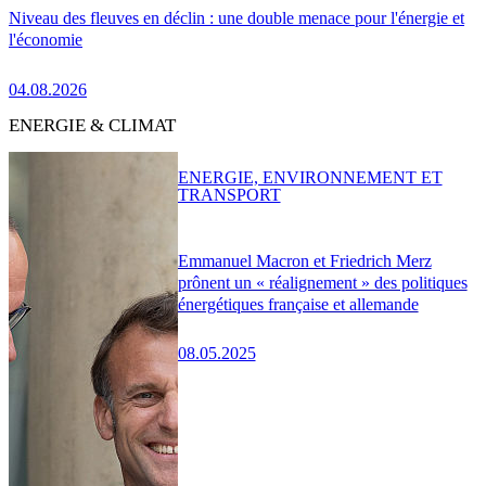
Niveau des fleuves en déclin : une double menace pour l'énergie et
l'économie
04.08.2026
ENERGIE & CLIMAT
ENERGIE, ENVIRONNEMENT ET
TRANSPORT
Emmanuel Macron et Friedrich Merz
prônent un « réalignement » des politiques
énergétiques française et allemande
08.05.2025