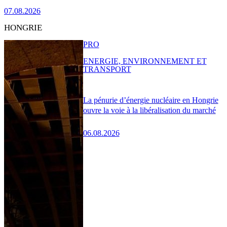
07.08.2026
HONGRIE
PRO
ENERGIE, ENVIRONNEMENT ET
TRANSPORT
La pénurie d’énergie nucléaire en Hongrie
ouvre la voie à la libéralisation du marché
06.08.2026