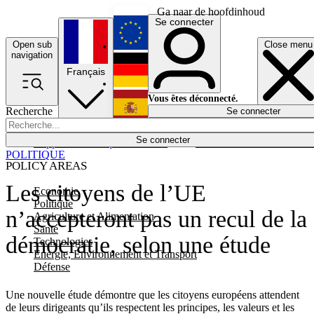
Ga naar de hoofdinhoud
Se connecter
Open sub
Close menu
English
navigation
Français
Deutsch
Vous êtes déconnecté.
Recherche
Se connecter
Español
Lumières éteintes
Se connecter
Rapporteur
Politique
Économie
Newsletters
Evénements
Em
POLITIQUE
POLICY AREAS
Les citoyens de l’UE
Economie
Politique
n’accepteront pas un recul de la
Agriculture et Alimentation
Santé
démocratie, selon une étude
Technologies
Energie, Environnement et Transport
Défense
Une nouvelle étude démontre que les citoyens européens attendent
de leurs dirigeants qu’ils respectent les principes, les valeurs et les