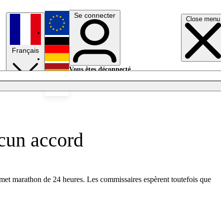
Se connecter
Close menu
English
Français
Deutsch
Vous êtes déconnecté.
Se connecter
Español
Lumières éteintes
cun accord
met marathon de 24 heures. Les commissaires espèrent toutefois que