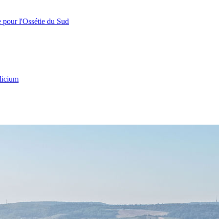
e pour l'Ossétie du Sud
licium