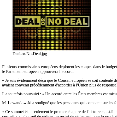
Deal-or-No-Deal.jpg
Plusieurs commissaires européens déplorent les coupes dans le budge
le Parlement européen approuvera l’accord.
« Je suis évidemment déçu que le Conseil européen se soit contenté d
avaient convenu précédemment d'accorder à l'Union plus de responsab
Il a toutefois poursuivi : « Un accord entre les États membres est mie
M. Lewandowski a souligné que les personnes qui comptent sur les fo
« Ce sommet était seulement le premier chapitre de l'histoire », a-t-i
permettra au Conseil de rédiger un projet de règlement pour la prochai