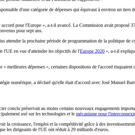
ponsable d'une catégorie de dépenses qui équivaut à environ un tiers du 
ur accord pour l'Europe », a-t-il avancé. La Commission avait proposé 3
 convenus pour sept ans.
plus attendre la prochaine période de programmation de la politique de 
 l'UE en vue d'atteindre les objectifs de l'
Europe 2020
», a-t-il expliqu
 « meilleures dépenses », certaines dispositions de l'accord risquaient 
tégie numérique, a déclaré qu'elle était d'accord avec José Manuel Barr
cier conclu préservait au moins certains nouveaux engagements important
ncipalement axé sur les technologies et le
mécanisme pour l'interconnexi
la croissance, l'emploi et la compétitivité grâce à des investissement
e les dirigeants de l'UE ont réduit à 29 milliards d'euros.