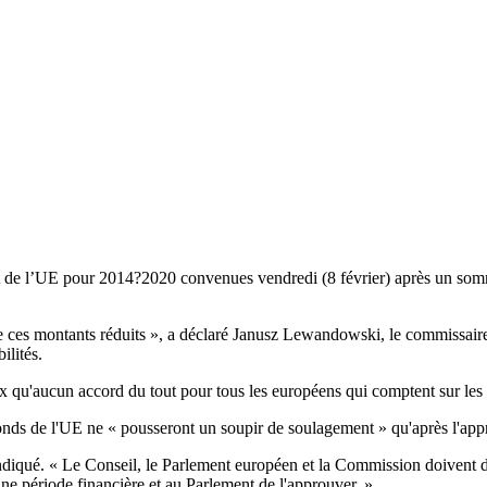
t de l’UE pour 2014?2020 convenues vendredi (8 février) après un som
e ces montants réduits », a déclaré Janusz Lewandowski, le commissair
ilités.
ux qu'aucun accord du tout pour tous les européens qui comptent sur les
nds de l'UE ne « pousseront un soupir de soulagement » qu'après l'app
l indiqué. « Le Conseil, le Parlement européen et la Commission doivent d
ne période financière et au Parlement de l'approuver. »