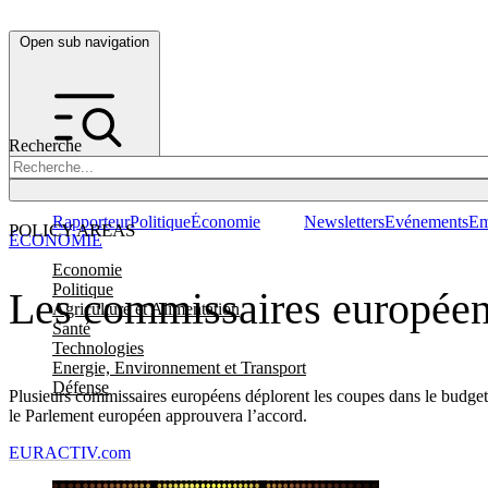
Open sub navigation
Recherche
Rapporteur
Politique
Économie
Newsletters
Evénements
Em
POLICY AREAS
ÉCONOMIE
Economie
Politique
Les commissaires européen
Agriculture et Alimentation
Santé
Technologies
Energie, Environnement et Transport
Défense
Plusieurs commissaires européens déplorent les coupes dans le budge
le Parlement européen approuvera l’accord.
EURACTIV.com