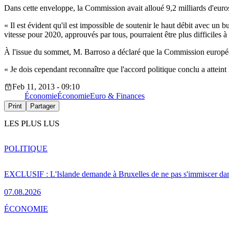
Dans cette enveloppe, la Commission avait alloué 9,2 milliards d'euros
« Il est évident qu'il est impossible de soutenir le haut débit avec u
vitesse pour 2020, approuvés par tous, pourraient être plus difficiles à
À l'issue du sommet, M. Barroso a déclaré que la Commission européen
« Je dois cependant reconnaître que l'accord politique conclu a atteint 
Feb 11, 2013 - 09:10
Économie
Économie
Euro & Finances
Print
Partager
LES PLUS LUS
POLITIQUE
EXCLUSIF : L'Islande demande à Bruxelles de ne pas s'immiscer dan
07.08.2026
ÉCONOMIE