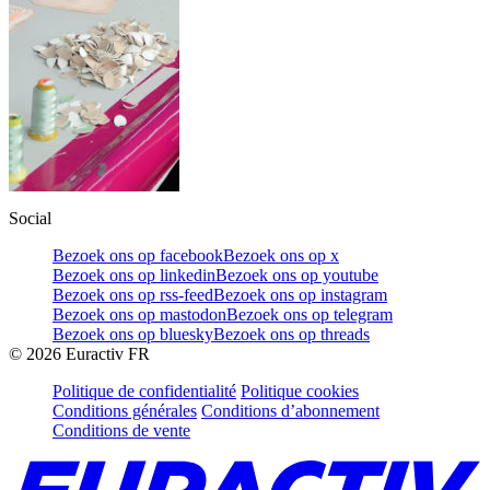
Social
Bezoek ons op facebook
Bezoek ons op x
Bezoek ons op linkedin
Bezoek ons op youtube
Bezoek ons op rss-feed
Bezoek ons op instagram
Bezoek ons op mastodon
Bezoek ons op telegram
Bezoek ons op bluesky
Bezoek ons op threads
©
2026
Euractiv FR
Politique de confidentialité
Politique cookies
Conditions générales
Conditions d’abonnement
Conditions de vente