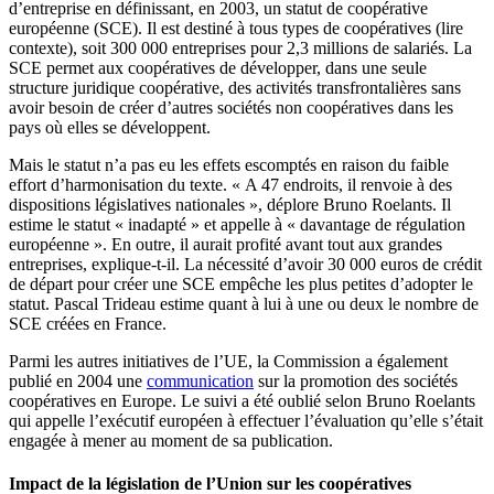
d’entreprise en définissant, en 2003, un statut de coopérative
européenne (SCE). Il est destiné à tous types de coopératives (lire
contexte), soit 300 000 entreprises pour 2,3 millions de salariés. La
SCE permet aux coopératives de développer, dans une seule
structure juridique coopérative, des activités transfrontalières sans
avoir besoin de créer d’autres sociétés non coopératives dans les
pays où elles se développent.
Mais le statut n’a pas eu les effets escomptés en raison du faible
effort d’harmonisation du texte. « A 47 endroits, il renvoie à des
dispositions législatives nationales », déplore Bruno Roelants. Il
estime le statut « inadapté » et appelle à « davantage de régulation
européenne ». En outre, il aurait profité avant tout aux grandes
entreprises, explique-t-il. La nécessité d’avoir 30 000 euros de crédit
de départ pour créer une SCE empêche les plus petites d’adopter le
statut. Pascal Trideau estime quant à lui à une ou deux le nombre de
SCE créées en France.
Parmi les autres initiatives de l’UE, la Commission a également
publié en 2004 une
communication
sur la promotion des sociétés
coopératives en Europe. Le suivi a été oublié selon Bruno Roelants
qui appelle l’exécutif européen à effectuer l’évaluation qu’elle s’était
engagée à mener au moment de sa publication.
Impact de la législation de l’Union sur les coopératives