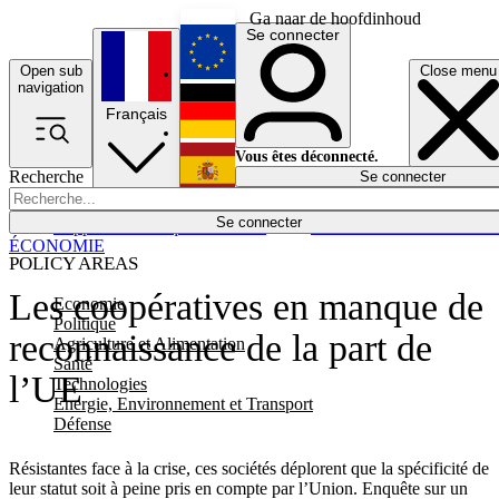
Ga naar de hoofdinhoud
Se connecter
Open sub
Close menu
English
navigation
Français
Deutsch
Vous êtes déconnecté.
Recherche
Se connecter
Español
Lumières éteintes
Se connecter
Rapporteur
Politique
Économie
Newsletters
Evénements
Em
ÉCONOMIE
POLICY AREAS
Les coopératives en manque de
Economie
Politique
reconnaissance de la part de
Agriculture et Alimentation
Santé
l’UE
Technologies
Energie, Environnement et Transport
Défense
Résistantes face à la crise, ces sociétés déplorent que la spécificité de
leur statut soit à peine pris en compte par l’Union. Enquête sur un