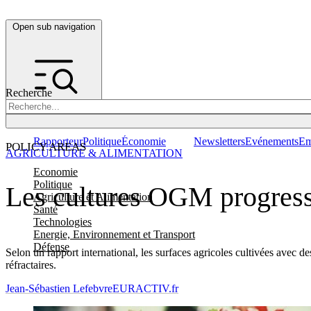
Open sub navigation
Recherche
Rapporteur
Politique
Économie
Newsletters
Evénements
Em
POLICY AREAS
AGRICULTURE & ALIMENTATION
Economie
Politique
Les cultures OGM progress
Agriculture et Alimentation
Santé
Technologies
Energie, Environnement et Transport
Défense
Selon un rapport international, les surfaces agricoles cultivées avec
réfractaires.
Jean-Sébastien Lefebvre
EURACTIV.fr