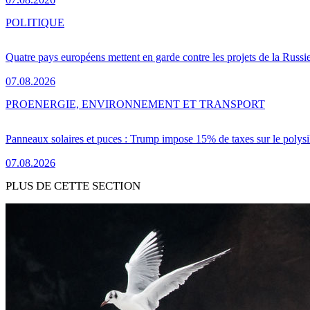
POLITIQUE
Quatre pays européens mettent en garde contre les projets de la Russi
07.08.2026
PRO
ENERGIE, ENVIRONNEMENT ET TRANSPORT
Panneaux solaires et puces : Trump impose 15% de taxes sur le polysi
07.08.2026
PLUS DE CETTE SECTION