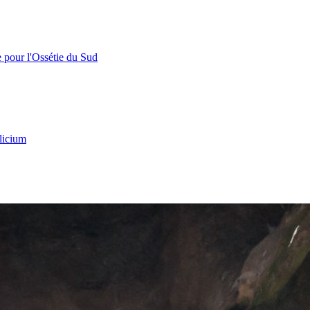
e pour l'Ossétie du Sud
licium