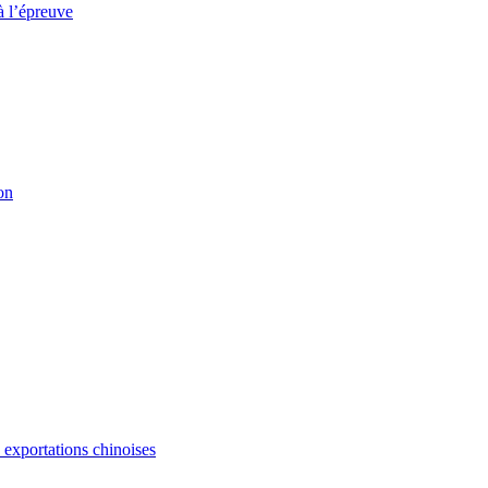
à l’épreuve
on
s exportations chinoises