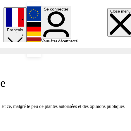
Se connecter
Close menu
English
Français
Deutsch
Vous êtes déconnecté.
Se connecter
Español
Lumières éteintes
ne
Et ce, malgré le peu de plantes autorisées et des opinions publiques