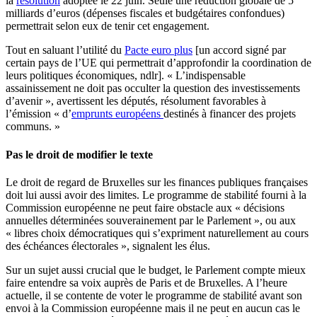
la
résolution
adoptée le 22 juin. Seule une réduction globale de 5
milliards d’euros (dépenses fiscales et budgétaires confondues)
permettrait selon eux de tenir cet engagement.
Tout en saluant l’utilité du
Pacte euro plus
[un accord signé par
certain pays de l’UE qui permettrait d’approfondir la coordination de
leurs politiques économiques, ndlr]. « L’indispensable
assainissement ne doit pas occulter la question des investissements
d’avenir », avertissent les députés, résolument favorables à
l’émission « d’
emprunts européens
destinés à financer des projets
communs. »
Pas le droit de modifier le texte
Le droit de regard de Bruxelles sur les finances publiques françaises
doit lui aussi avoir des limites. Le programme de stabilité fourni à la
Commission européenne ne peut faire obstacle aux « décisions
annuelles déterminées souverainement par le Parlement », ou aux
« libres choix démocratiques qui s’expriment naturellement au cours
des échéances électorales », signalent les élus.
Sur un sujet aussi crucial que le budget, le Parlement compte mieux
faire entendre sa voix auprès de Paris et de Bruxelles. A l’heure
actuelle, il se contente de voter le programme de stabilité avant son
envoi à la Commission européenne mais il ne peut en aucun cas le