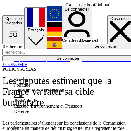
Ga naar de hoofdinhoud
Se connecter
Open sub
Close menu
English
navigation
Français
Deutsch
Vous êtes déconnecté.
Recherche
Se connecter
Español
Lumières éteintes
Se connecter
Rapporteur
Politique
Économie
Newsletters
Evénements
Em
ÉCONOMIE
POLICY AREAS
Les députés estiment que la
Economie
Politique
France va rater sa cible
Agriculture et Alimentation
Santé
budgétaire
Technologies
Energie, Environnement et Transport
Défense
Les parlementaires s’alignent sur les conclusions de la Commission
européenne en matière de déficit budgétaire, mais regrettent le rôle