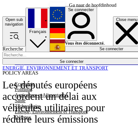
Ga naar de hoofdinhoud
Se connecter
Open sub
Close menu
English
navigation
Français
Deutsch
Vous êtes déconnecté.
Recherche
Se connecter
Español
Lumières éteintes
Se connecter
Rapporteur
Politique
Économie
Newsletters
Evénements
Em
ENERGIE, ENVIRONNEMENT ET TRANSPORT
POLICY AREAS
Les députés européens
Economie
Politique
accordent un délai aux
Agriculture et Alimentation
Santé
véhicules utilitaires pour
Technologies
Energie, Environnement et Transport
réduire leurs émissions
Défense