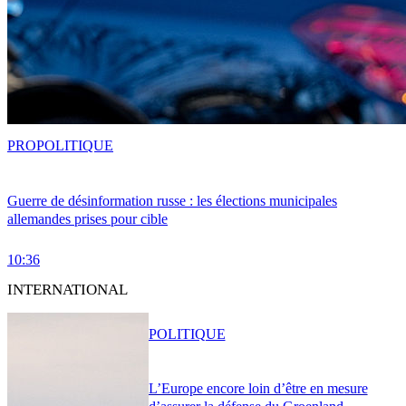
PRO
POLITIQUE
Guerre de désinformation russe : les élections municipales
allemandes prises pour cible
10:36
INTERNATIONAL
POLITIQUE
L’Europe encore loin d’être en mesure