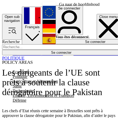
Ga naar de hoofdinhoud
Se connecter
Open sub
Close menu
English
navigation
Français
Deutsch
Vous êtes déconnecté.
Recherche
Se connecter
Español
Lumières éteintes
Se connecter
Rapporteur
Politique
Économie
Newsletters
Evénements
Em
POLITIQUE
POLICY AREAS
Les dirigeants de l’UE sont
Economie
Politique
prêts à soutenir la clause
Agriculture et Alimentation
Santé
dérogatoire pour le Pakistan
Technologies
Energie, Environnement et Transport
Défense
Les chefs d’Etat réunis cette semaine à Bruxelles sont prêts à
approuver la clause dérogatoire pour le Pakistan, afin d’aider le pays