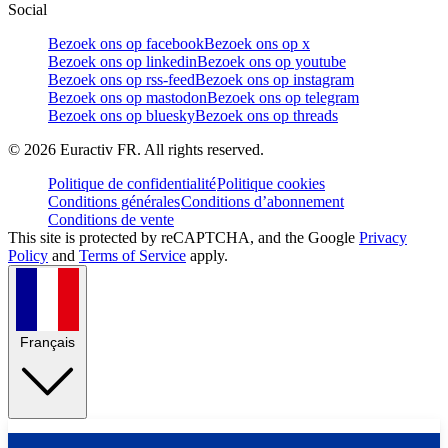
Social
Bezoek ons op facebook
Bezoek ons op x
Bezoek ons op linkedin
Bezoek ons op youtube
Bezoek ons op rss-feed
Bezoek ons op instagram
Bezoek ons op mastodon
Bezoek ons op telegram
Bezoek ons op bluesky
Bezoek ons op threads
©
2026
Euractiv FR. All rights reserved.
Politique de confidentialité
Politique cookies
Conditions générales
Conditions d’abonnement
Conditions de vente
This site is protected by reCAPTCHA, and the Google
Privacy
Policy
and
Terms of Service
apply.
Français