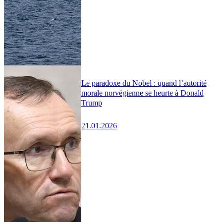
Le paradoxe du Nobel : quand l’autorité
morale norvégienne se heurte à Donald
Trump
21.01.2026