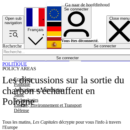
Ga naar de hoofdinhoud
Se connecter
Open sub
Close menu
English
navigation
Français
Deutsch
Vous êtes déconnecté.
Recherche
Se connecter
Español
Lumières éteintes
Se connecter
Rapporteur
Politique
Économie
Newsletters
Evénements
Em
POLITIQUE
POLICY AREAS
Les discussions sur la sortie du
Economie
Politique
charbon s'échauffent en
Agriculture et Alimentation
Santé
Pologne
Technologies
Energie, Environnement et Transport
Défense
Tous les matins,
Les Capitales
décrypte pour vous l'info à travers
l'Europe