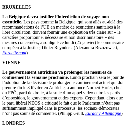
BRUXELLES
La Belgique devra justifier l’interdiction de voyage non
essentielle.
Les pays comme la Belgique, qui sont allés au-delà des
recommandations de l’UE en matière de restrictions sanitaires à la
libre circulation, doivent fournir une explication très claire sur « le
caractère proportionné, nécessaire et non-discriminatoire » des
mesures concernées, a souligné ce lundi (25 janvier) le commissaire
européen à la Justice, Didier Reynders. (Alexandra Brzozowski,
Euractiv.com
)
VIENNE
Le gouvernement autrichien va prolonger les mesures de
confinement la semaine prochaine.
Lundi prochain sera le jour de
l’adoption de la décision de prolonger le confinement actuel qui doit
prendre fin le 8 février en Autriche, a annoncé Norbert Hofer, chef
du FPÖ, parti de droite, à la suite d’un appel vidéo entre les partis
d’opposition, le gouvernement et des experts. Cependant, alors que
le parti libéral NEOS a critiqué le fait que le Parlement n’était pas
suffisamment impliqué dans le processus, les sociaux-démocrates
n’ont pas souhaité commenter. (Philipp Grüll,
Euractiv Allemagne
)
LONDRES