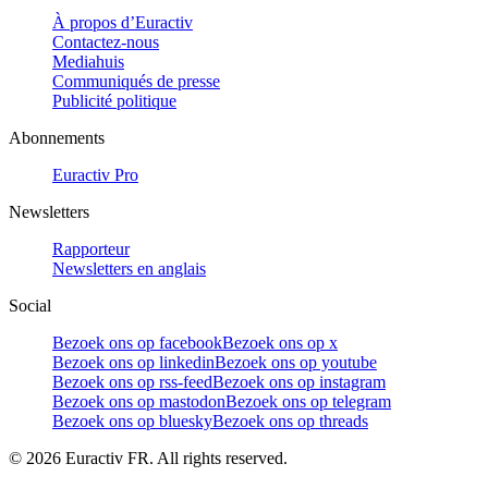
À propos d’Euractiv
Contactez-nous
Mediahuis
Communiqués de presse
Publicité politique
Abonnements
Euractiv Pro
Newsletters
Rapporteur
Newsletters en anglais
Social
Bezoek ons op facebook
Bezoek ons op x
Bezoek ons op linkedin
Bezoek ons op youtube
Bezoek ons op rss-feed
Bezoek ons op instagram
Bezoek ons op mastodon
Bezoek ons op telegram
Bezoek ons op bluesky
Bezoek ons op threads
©
2026
Euractiv FR. All rights reserved.