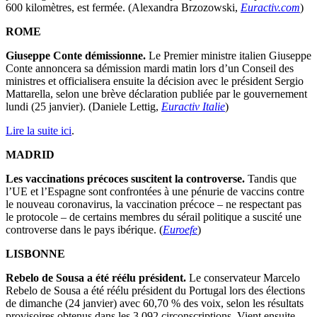
600 kilomètres, est fermée. (Alexandra Brzozowski,
Euractiv.com
)
ROME
Giuseppe Conte démissionne.
Le Premier ministre italien Giuseppe
Conte annoncera sa démission mardi matin lors d’un Conseil des
ministres et officialisera ensuite la décision avec le président Sergio
Mattarella, selon une brève déclaration publiée par le gouvernement
lundi (25 janvier). (Daniele Lettig,
Euractiv Italie
)
Lire la suite ici
.
MADRID
Les vaccinations précoces suscitent la controverse.
Tandis que
l’UE et l’Espagne sont confrontées à une pénurie de vaccins contre
le nouveau coronavirus, la vaccination précoce – ne respectant pas
le protocole – de certains membres du sérail politique a suscité une
controverse dans le pays ibérique. (
Euroefe
)
LISBONNE
Rebelo de Sousa a été réélu président.
Le conservateur Marcelo
Rebelo de Sousa a été réélu président du Portugal lors des élections
de dimanche (24 janvier) avec 60,70 % des voix, selon les résultats
provisoires obtenus dans les 3 092 circonscriptions. Vient ensuite