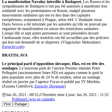
La manifestation Navalny interdite à Budapest.
Les Russes et les
sympathisants de Budapest n’ont pas été autorisés à manifester leur
solidarité avec les protestataires en Russie, malgré plusieurs
mouvements similaires qui ont eu lieu dans des capitales
européennes, notamment à Prague, selon
444
. L’étudiante russe
Daria Serova a été informée par les autorités qu’elle ne pouvait pas
organiser de manifestation en raison des restrictions sanitaires.
Lorsqu’elle et sept autres personnes se sont présentées devant
l’ambassade russe, elles toutefois ont été accueillies par des policiers
qui leur ont demandé de se disperser. (Vlagyiszlav Makszimov,
Euractiv.com
)
BRATISLAVA
Le principal parti d’opposition slovaque, Hlas, est en tête des
sondages.
Le nouveau parti de l’ancien Premier ministre Peter
Pellegrini (anciennement Smer-SD) est apparu comme le parti le
plus populaire avec plus de 24 % de soutien, selon un sondage
réalisé en janvier par l’agence
Focus
et publié par
TV Markíza
.
(Zuzana Gabrižová,
Euractiv Slovaquie
)
Jan 26, 2021 - 08:52
Dernière mise à jour: Jan 26, 2021 - 11:52
Politique
L'actu en capitales
Print
Partager