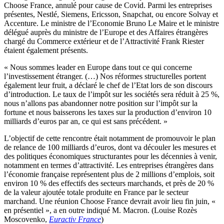
Choose France, annulé pour cause de Covid. Parmi les entreprises
présentes, Nestlé, Siemens, Ericsson, Snapchat, ou encore Solvay et
Accenture. Le ministre de l’Economie Bruno Le Maire et le ministre
délégué auprès du ministre de l’Europe et des Affaires étrangères
chargé du Commerce extérieur et de l’Attractivité Frank Riester
étaient également présents.
« Nous sommes leader en Europe dans tout ce qui concerne
l’investissement étranger. (…) Nos réformes structurelles portent
également leur fruit, a déclaré le chef de l’Etat lors de son discours
d’introduction. Le taux de l’impôt sur les sociétés sera réduit à 25 %,
nous n’allons pas abandonner notre position sur l’impôt sur la
fortune et nous baisserons les taxes sur la production d’environ 10
milliards d’euros par an, ce qui est sans précédent. »
L’objectif de cette rencontre était notamment de promouvoir le plan
de relance de 100 milliards d’euros, dont va découler les mesures et
des politiques économiques structurantes pour les décennies à venir,
notamment en termes d’attractivité. Les entreprises étrangères dans
l’économie française représentent plus de 2 millions d’emplois, soit
environ 10 % des effectifs des secteurs marchands, et près de 20 %
de la valeur ajoutée totale produite en France par le secteur
marchand. Une réunion Choose France devrait avoir lieu fin juin, «
en présentiel », a en outre indiqué M. Macron. (Louise Rozès
Moscovenko,
Euractiv France
)