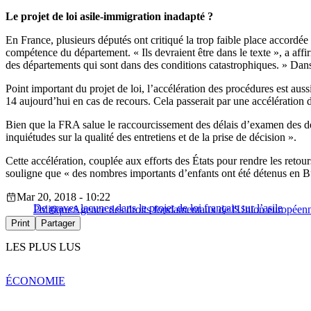
Le projet de loi asile-immigration inadapté ?
En France, plusieurs députés ont critiqué la trop faible place accordée à
compétence du département. « Ils devraient être dans le texte », a affi
des départements qui sont dans des conditions catastrophiques. » Dans
Point important du projet de loi, l’accélération des procédures est 
14 aujourd’hui en cas de recours. Cela passerait par une accélération d
Bien que la FRA salue le raccourcissement des délais d’examen des de
inquiétudes sur la qualité des entretiens et de la prise de décision ».
Cette accélération, couplée aux efforts des États pour rendre les retou
souligne que « des nombres importants d’enfants ont été détenus en B
Mar 20, 2018 - 10:22
De graves lacunes dans le projet de loi français sur l’asile
Politique
Agence des droits fondamentaux de l'Union européen
Print
Partager
LES PLUS LUS
ÉCONOMIE