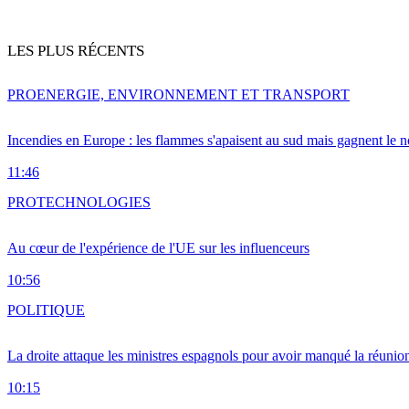
LES PLUS RÉCENTS
PRO
ENERGIE, ENVIRONNEMENT ET TRANSPORT
Incendies en Europe : les flammes s'apaisent au sud mais gagnent le n
11:46
PRO
TECHNOLOGIES
Au cœur de l'expérience de l'UE sur les influenceurs
10:56
POLITIQUE
La droite attaque les ministres espagnols pour avoir manqué la réunio
10:15