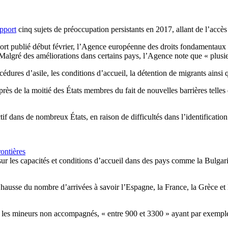
pport
cinq sujets de préoccupation persistants en 2017, allant de l’accès
ort publié début février, l’Agence européenne des droits fondamentaux 
algré des améliorations dans certains pays, l’Agence note que « plusieu
océdures d’asile, les conditions d’accueil, la détention de migrants ains
s près de la moitié des États membres du fait de nouvelles barrières telles
rictif dans de nombreux États, en raison de difficultés dans l’identifica
rontières
ur les capacités et conditions d’accueil dans des pays comme la Bulgari
sse du nombre d’arrivées à savoir l’Espagne, la France, la Grèce et l’It
r les mineurs non accompagnés, « entre 900 et 3300 » ayant par exemple