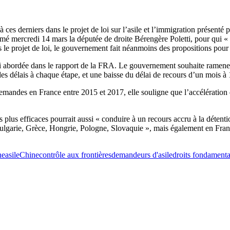
 ces derniers dans le projet de loi sur l’asile et l’immigration présenté p
rmé mercredi 14 mars la députée de droite Bérengère Poletti, pour qui « 
 le projet de loi, le gouvernement fait néanmoins des propositions pour 
aussi abordée dans le rapport de la FRA. Le gouvernement souhaite rame
es délais à chaque étape, et une baisse du délai de recours d’un mois à 
mandes en France entre 2015 et 2017, elle souligne que l’accélération 
rs plus efficaces pourrait aussi « conduire à un recours accru à la détent
ulgarie, Grèce, Hongrie, Pologne, Slovaquie », mais également en Franc
ne
asile
Chine
contrôle aux frontières
demandeurs d'asile
droits fondament