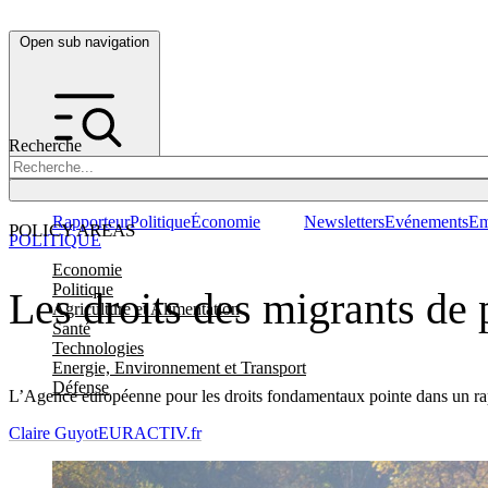
Open sub navigation
Recherche
Rapporteur
Politique
Économie
Newsletters
Evénements
Em
POLICY AREAS
POLITIQUE
Economie
Politique
Les droits des migrants de
Agriculture et Alimentation
Santé
Technologies
Energie, Environnement et Transport
Défense
L’Agence européenne pour les droits fondamentaux pointe dans un rappo
Claire Guyot
EURACTIV.fr