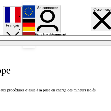
Se connecter
Close menu
English
Français
Deutsch
Vous êtes déconnecté.
Se connecter
Español
Lumières éteintes
ope
ux procédures d’asile à la prise en charge des mineurs isolés.