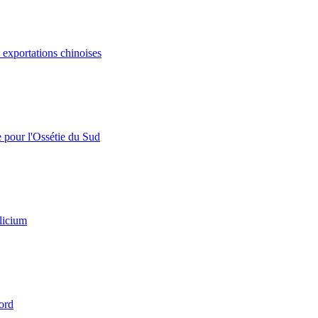
s exportations chinoises
e pour l'Ossétie du Sud
licium
ord