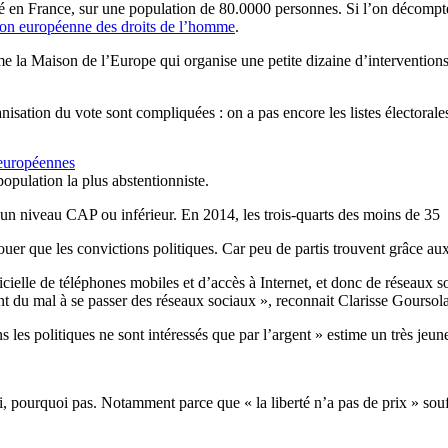
é en France, sur une population de 80.0000 personnes. Si l’on décompte u
on européenne des droits de l’homme
.
 la Maison de l’Europe qui organise une petite dizaine d’interventions 
isation du vote sont compliquées : on a pas encore les listes électorales,
 européennes
population la plus abstentionniste.
nt un niveau CAP ou inférieur. En 2014, les trois-quarts des moins de 35
ouer que les convictions politiques. Car peu de partis trouvent grâce a
icielle de téléphones mobiles et d’accès à Internet, et donc de réseaux
 ont du mal à se passer des réseaux sociaux », reconnait Clarisse Goursola
ns les politiques ne sont intéressés que par l’argent » estime un très jeun
 oui, pourquoi pas. Notamment parce que « la liberté n’a pas de prix » sou