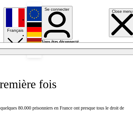
Se connecter
Close menu
English
Français
Deutsch
Vous êtes déconnecté.
Se connecter
Español
Lumières éteintes
première fois
 quelques 80.000 prisonniers en France ont presque tous le droit de