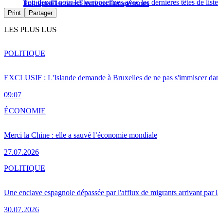
Top départ pour les européennes avec les dernières têtes de liste
Politique
Élections
Élections Européennes
Print
Partager
LES PLUS LUS
POLITIQUE
EXCLUSIF : L'Islande demande à Bruxelles de ne pas s'immiscer dan
09:07
ÉCONOMIE
Merci la Chine : elle a sauvé l’économie mondiale
27.07.2026
POLITIQUE
Une enclave espagnole dépassée par l'afflux de migrants arrivant par 
30.07.2026