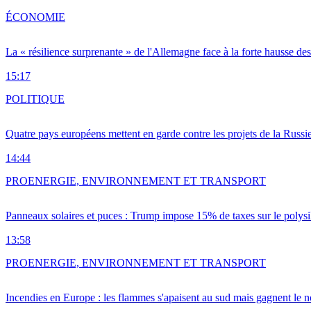
ÉCONOMIE
La « résilience surprenante » de l'Allemagne face à la forte hausse de
15:17
POLITIQUE
Quatre pays européens mettent en garde contre les projets de la Russi
14:44
PRO
ENERGIE, ENVIRONNEMENT ET TRANSPORT
Panneaux solaires et puces : Trump impose 15% de taxes sur le polysi
13:58
PRO
ENERGIE, ENVIRONNEMENT ET TRANSPORT
Incendies en Europe : les flammes s'apaisent au sud mais gagnent le n