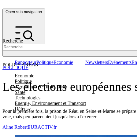
Open sub navigation
Recherche
Rapporteur
Politique
Économie
Newsletters
Evénements
Em
POLICY AREAS
POLITIQUE
Economie
Politique
Les élections européennes s
Agriculture et Alimentation
Santé
Technologies
Energie, Environnement et Transport
Défense
Pour la première fois, la prison de Réau en Seine-et-Marne se prépare 
vote, mais peu parvenaient jusqu'alors à l'exercer.
Aline Robert
EURACTIV.fr