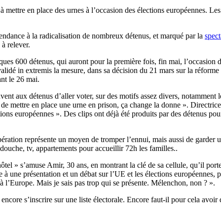
 à mettre en place des urnes à l’occasion des élections européennes. Les
 tendance à la radicalisation de nombreux détenus, et marqué par la
spect
à relever.
ques 600 détenus, qui auront pour la première fois, fin mai, l’occasion
alidé in extremis la mesure, dans sa décision du 21 mars sur la réforme de
nt le 26 mai.
vent aux détenus d’aller voter, sur des motifs assez divers, notamment le 
t de mettre en place une urne en prison, ça change la donne ». Directric
ons européennes ». Des clips ont déjà été produits par des détenus pour 
pération représente un moyen de tromper l’ennui, mais aussi de garder un
douche, tv, appartements pour accueillir 72h les familles..
hôtel » s’amuse Amir, 30 ans, en montrant la clé de sa cellule, qu’il por
pe à une présentation et un débat sur l’UE et les élections européennes, p
es à l’Europe. Mais je sais pas trop qui se présente. Mélenchon, non ? ».
core s’inscrire sur une liste électorale. Encore faut-il pour cela avoir 