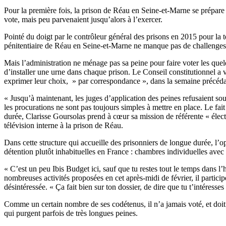
Pour la première fois, la prison de Réau en Seine-et-Marne se prépare
vote, mais peu parvenaient jusqu’alors à l’exercer.
Pointé du doigt par le contrôleur général des prisons en 2015 pour la
pénitentiaire de Réau en Seine-et-Marne ne manque pas de challenges 
Mais l’administration ne ménage pas sa peine pour faire voter les quel
d’installer une urne dans chaque prison. Le Conseil constitutionnel a v
exprimer leur choix, » par correspondance », dans la semaine précéda
« Jusqu’à maintenant, les juges d’application des peines refusaient sou
les procurations ne sont pas toujours simples à mettre en place. Le fai
durée, Clarisse Goursolas prend à cœur sa mission de référente « électi
télévision interne à la prison de Réau.
Dans cette structure qui accueille des prisonniers de longue durée, l’o
détention plutôt inhabituelles en France : chambres individuelles avec 
« C’est un peu Ibis Budget ici, sauf que tu restes tout le temps dans l’
nombreuses activités proposées en cet après-midi de février, il partici
désintéressée. « Ça fait bien sur ton dossier, de dire que tu t’intéress
Comme un certain nombre de ses codétenus, il n’a jamais voté, et doit en
qui purgent parfois de très longues peines.