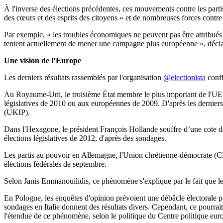
À l'inverse des élections précédentes, ces mouvements contre les part
des cœurs et des esprits des citoyens » et de nombreuses forces contre 
Par exemple, « les troubles économiques ne peuvent pas être attribués 
tentent actuellement de mener une campagne plus européenne », décla
Une vision de l’Europe
Les derniers résultats rassemblés par l'organisation
@electionista
confi
Au Royaume-Uni, le troisième État membre le plus important de l'UE, l
législatives de 2010 ou aux européennes de 2009. D'après les derniers so
(UKIP).
Dans l'Hexagone, le président François Hollande souffre d’une cote de 
élections législatives de 2012, d'après des sondages.
Les partis au pouvoir en Allemagne, l'Union chrétienne-démocrate (CD
élections fédérales de septembre.
Selon Janis Emmanouilidis, ce phénomène s'explique par le fait que les 
En Pologne, les enquêtes d'opinion prévoient une débâcle électorale po
sondages en Italie donnent des résultats divers. Cependant, ce pourrait
l'étendue de ce phénomène, selon le politique du Centre politique eu