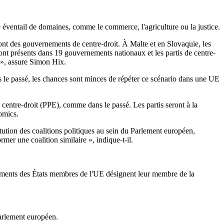
éventail de domaines, comme le commerce, l'agriculture ou la justice.
l ont des gouvernements de centre-droit. À Malte et en Slovaquie, les
s sont présents dans 19 gouvernements nationaux et les partis de centre-
l », assure Simon Hix.
ans le passé, les chances sont minces de répéter ce scénario dans une UE
 centre-droit (PPE), comme dans le passé. Les partis seront à la
omics.
ution des coalitions politiques au sein du Parlement européen,
er une coalition similaire », indique-t-il.
nements des États membres de l'UE désignent leur membre de la
Parlement européen.