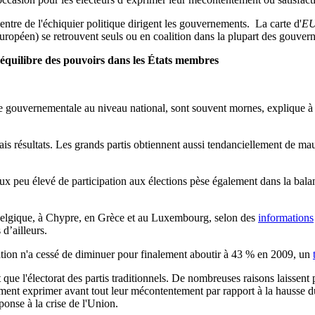
entre de l'échiquier politique dirigent les gouvernements. La carte d'
E
re européen) se retrouvent seuls ou en coalition dans la plupart des gouv
'équilibre des pouvoirs dans les États membres
ue gouvernementale au niveau national, sont souvent mornes, explique 
vais résultats. Les grands partis obtiennent aussi tendanciellement de 
 peu élevé de participation aux élections pèse également dans la balance
 Belgique, à Chypre, en Grèce et au Luxembourg, selon des
informations
d’ailleurs.
pation n'a cessé de diminuer pour finalement aboutir à 43 % en 2009, un
que l'électorat des partis traditionnels. De nombreuses raisons laissent 
ement exprimer avant tout leur mécontentement par rapport à la hausse 
ponse à la crise de l'Union.