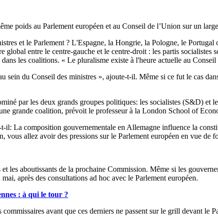
ême poids au Parlement européen et au Conseil de l’Union sur un large 
ministres et le Parlement ? L'Espagne, la Hongrie, la Pologne, le Portuga
e global entre le centre-gauche et le centre-droit : les partis socialiste
 dans les coalitions. « Le pluralisme existe à l'heure actuelle au Consei
au sein du Conseil des ministres », ajoute-t-il. Même si ce fut le cas d
miné par les deux grands groupes politiques: les socialistes (S&D) et le
à une grande coalition, prévoit le professeur à la London School of Econ
-t-il: La composition gouvernementale en Allemagne influence la constit
, vous allez avoir des pressions sur le Parlement européen en vue de form
ants et les aboutissants de la prochaine Commission. Même si les gouver
n mai, après des consultations ad hoc avec le Parlement européen.
nes : à qui le tour ?
s commissaires avant que ces derniers ne passent sur le grill devant le 