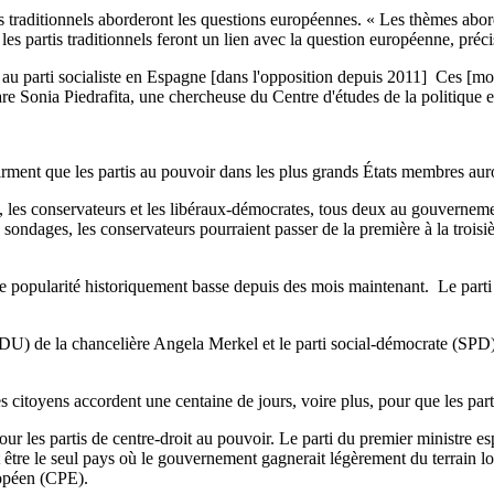
is traditionnels aborderont les questions européennes. « Les thèmes abo
les partis traditionnels feront un lien avec la question européenne, pré
au parti socialiste en Espagne [dans l'opposition depuis 2011] Ces [mou
re Sonia Piedrafita, une chercheuse du Centre d'études de la politique
rment que les partis au pouvoir dans les plus grands États membres auron
es conservateurs et les libéraux-démocrates, tous deux au gouvernement
ndages, les conservateurs pourraient passer de la première à la troisième
popularité historiquement basse depuis des mois maintenant. Le parti so
U) de la chancelière Angela Merkel et le parti social-démocrate (SPD), 
citoyens accordent une centaine de jours, voire plus, pour que les parti
ur les partis de centre-droit au pouvoir. Le parti du premier ministre 
 être le seul pays où le gouvernement gagnerait légèrement du terrain lor
ropéen (CPE).