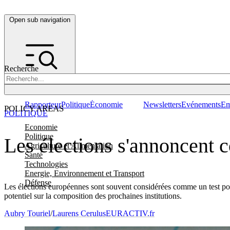
Open sub navigation
Recherche
Rapporteur
Politique
Économie
Newsletters
Evénements
Em
POLICY AREAS
POLITIQUE
Economie
Politique
Les élections s'annoncent c
Agriculture et Alimentation
Santé
Technologies
Energie, Environnement et Transport
Défense
Les élections européennes sont souvent considérées comme un test pou
potentiel sur la composition des prochaines institutions.
Aubry Touriel
/
Laurens Cerulus
EURACTIV.fr