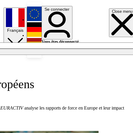
Se connecter
Close menu
English
Français
Deutsch
Vous êtes déconnecté.
Se connecter
Español
Lumières éteintes
uropéens
,
EURACTIV
analyse les rapports de force en Europe et leur impact