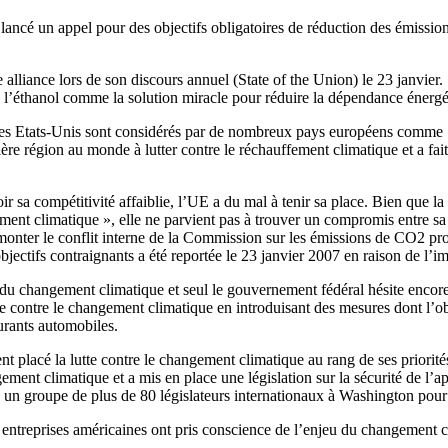
ncé un appel pour des objectifs obligatoires de réduction des émissions 
alliance lors de son discours annuel (State of the Union) le 23 janvier.
ra l’éthanol comme la solution miracle pour réduire la dépendance énerg
es Etats-Unis sont considérés par de nombreux pays européens comme «
re région au monde à lutter contre le réchauffement climatique et a fai
ir sa compétitivité affaiblie, l’UE a du mal à tenir sa place. Bien que l
t climatique », elle ne parvient pas à trouver un compromis entre sa str
onter le conflit interne de la Commission sur les émissions de CO2 prod
bjectifs contraignants a été reportée le 23 janvier 2007 en raison de l’i
e du changement climatique et seul le gouvernement fédéral hésite encore
ontre le changement climatique en introduisant des mesures dont l’objec
urants automobiles.
placé la lutte contre le changement climatique au rang de ses priorité
ent climatique et a mis en place une législation sur la sécurité de l’a
e un groupe de plus de 80 législateurs internationaux à Washington pou
entreprises américaines ont pris conscience de l’enjeu du changement c