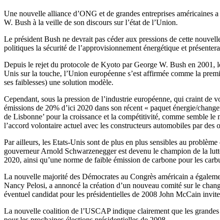
Une nouvelle alliance d’ONG et de grandes entreprises américaines a la
W. Bush à la veille de son discours sur l’état de l’Union.
Le président Bush ne devrait pas céder aux pressions de cette nouvelle 
politiques la sécurité de l’approvisionnement énergétique et présente
Depuis le rejet du protocole de Kyoto par George W. Bush en 2001, l
Unis sur la touche, l’Union européenne s’est affirmée comme la premiè
ses faiblesses) une solution modèle.
Cependant, sous la pression de l’industrie européenne, qui craint de vo
émissions de 20% d’ici 2020 dans son récent « paquet énergie/changemen
de Lisbonne’ pour la croissance et la compétitivité, comme semble le m
l’accord volontaire actuel avec les constructeurs automobiles par des o
Par ailleurs, les Etats-Unis sont de plus en plus sensibles au problèm
gouverneur Arnold Schwarzenegger est devenu le champion de la lutte c
2020, ainsi qu’une norme de faible émission de carbone pour les carb
La nouvelle majorité des Démocrates au Congrès américain a également 
Nancy Pelosi, a annoncé la création d’un nouveau comité sur le changem
éventuel candidat pour les présidentielles de 2008 John McCain invit
La nouvelle coalition de l’USCAP indique clairement que les grandes 
pour les prochaines élections présidentielles de 2008.