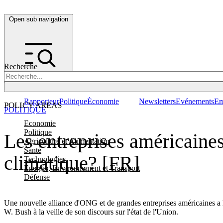
Open sub navigation
Recherche
Rapporteur
Politique
Économie
Newsletters
Evénements
Em
POLICY AREAS
POLITIQUE
Economie
Politique
Les entreprises américaines
Agriculture et Alimentation
Santé
climatique? [FR]
Technologies
Energie, Environnement et Transport
Défense
Une nouvelle alliance d'ONG et de grandes entreprises américaines a la
W. Bush à la veille de son discours sur l'état de l'Union.