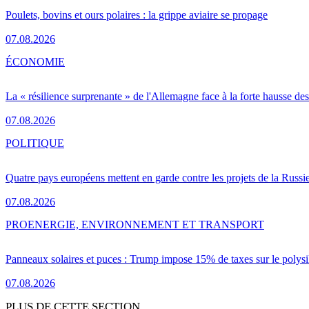
Poulets, bovins et ours polaires : la grippe aviaire se propage
07.08.2026
ÉCONOMIE
La « résilience surprenante » de l'Allemagne face à la forte hausse de
07.08.2026
POLITIQUE
Quatre pays européens mettent en garde contre les projets de la Russi
07.08.2026
PRO
ENERGIE, ENVIRONNEMENT ET TRANSPORT
Panneaux solaires et puces : Trump impose 15% de taxes sur le polysi
07.08.2026
PLUS DE CETTE SECTION