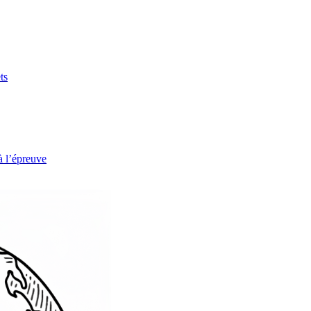
ts
à l’épreuve