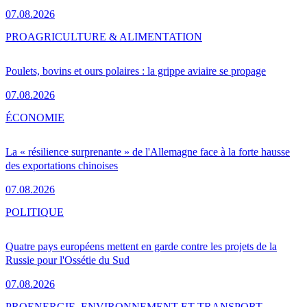
07.08.2026
PRO
AGRICULTURE & ALIMENTATION
Poulets, bovins et ours polaires : la grippe aviaire se propage
07.08.2026
ÉCONOMIE
La « résilience surprenante » de l'Allemagne face à la forte hausse
des exportations chinoises
07.08.2026
POLITIQUE
Quatre pays européens mettent en garde contre les projets de la
Russie pour l'Ossétie du Sud
07.08.2026
PRO
ENERGIE, ENVIRONNEMENT ET TRANSPORT