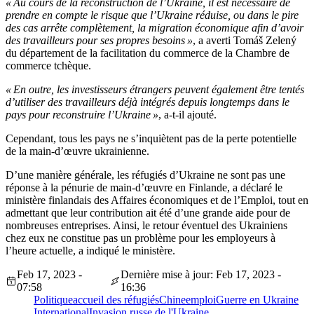
« Au cours de la reconstruction de l’Ukraine, il est nécessaire de
prendre en compte le risque que l’Ukraine réduise, ou dans le pire
des cas arrête complètement, la migration économique afin d’avoir
des travailleurs pour ses propres besoins »
, a averti Tomáš Zelený
du département de la facilitation du commerce de la Chambre de
commerce tchèque.
« En outre, les investisseurs étrangers peuvent également être tentés
d’utiliser des travailleurs déjà intégrés depuis longtemps dans le
pays pour reconstruire l’Ukraine »
, a-t-il ajouté.
Cependant, tous les pays ne s’inquiètent pas de la perte potentielle
de la main-d’œuvre ukrainienne.
D’une manière générale, les réfugiés d’Ukraine ne sont pas une
réponse à la pénurie de main-d’œuvre en Finlande, a déclaré le
ministère finlandais des Affaires économiques et de l’Emploi, tout en
admettant que leur contribution ait été d’une grande aide pour de
nombreuses entreprises. Ainsi, le retour éventuel des Ukrainiens
chez eux ne constitue pas un problème pour les employeurs à
l’heure actuelle, a indiqué le ministère.
Feb 17, 2023 -
Dernière mise à jour: Feb 17, 2023 -
07:58
16:36
Politique
accueil des réfugiés
Chine
emploi
Guerre en Ukraine
International
Invasion russe de l'Ukraine