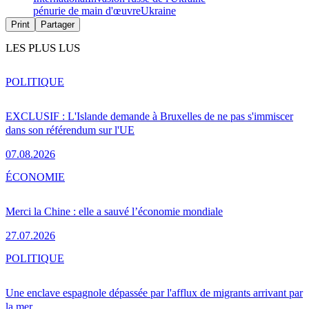
pénurie de main d'œuvre
Ukraine
Print
Partager
LES PLUS LUS
POLITIQUE
EXCLUSIF : L'Islande demande à Bruxelles de ne pas s'immiscer
dans son référendum sur l'UE
07.08.2026
ÉCONOMIE
Merci la Chine : elle a sauvé l’économie mondiale
27.07.2026
POLITIQUE
Une enclave espagnole dépassée par l'afflux de migrants arrivant par
la mer