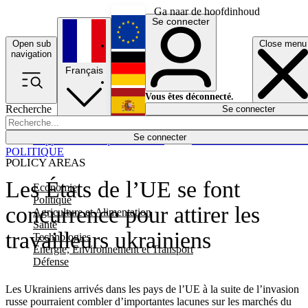
Ga naar de hoofdinhoud
Se connecter
Open sub
Close menu
English
navigation
Français
Deutsch
Vous êtes déconnecté.
Recherche
Se connecter
Español
Lumières éteintes
Se connecter
Rapporteur
Politique
Économie
Newsletters
Evénements
Em
POLITIQUE
POLICY AREAS
Les États de l’UE se font
Economie
Politique
concurrence pour attirer les
Agriculture et Alimentation
Santé
travailleurs ukrainiens
Technologies
Energie, Environnement et Transport
Défense
Les Ukrainiens arrivés dans les pays de l’UE à la suite de l’invasion
russe pourraient combler d’importantes lacunes sur les marchés du