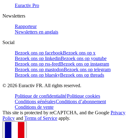
Euractiv Pro
Newsletters
Rapporteur
Newsletters en anglais
Social
Bezoek ons op facebook
Bezoek ons op x
Bezoek ons op linkedin
Bezoek ons op youtube
Bezoek ons op rss-feed
Bezoek ons op instagram
Bezoek ons op mastodon
Bezoek ons op telegram
Bezoek ons op bluesky
Bezoek ons op threads
©
2026
Euractiv FR. All rights reserved.
Politique de confidentialité
Politique cookies
Conditions générales
Conditions d’abonnement
Conditions de vente
This site is protected by reCAPTCHA, and the Google
Privacy
Policy
and
Terms of Service
apply.