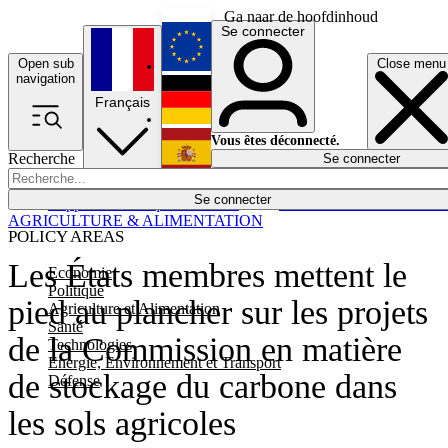
Ga naar de hoofdinhoud
Se connecter
Open sub
Close menu
English
navigation
Français
Deutsch
Vous êtes déconnecté.
Recherche
Se connecter
Español
Lumières éteintes
Se connecter
Rapporteur
Politique
Économie
Newsletters
Evénements
Em
AGRICULTURE & ALIMENTATION
POLICY AREAS
Les États membres mettent le
Economie
Politique
pied au plancher sur les projets
Agriculture et Alimentation
Santé
de la Commission en matière
Technologies
Energie, Environnement et Transport
de stockage du carbone dans
Défense
les sols agricoles