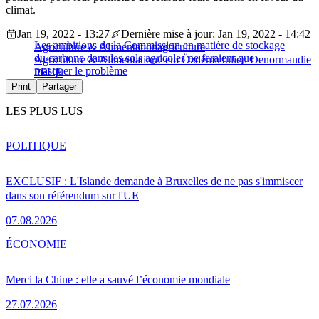
climat.
Jan 19, 2022 - 13:27
Dernière mise à jour: Jan 19, 2022 - 14:42
Les ambitions de la Commission en matière de stockage
Agriculture & Alimentation
agriculture
du carbone dans les sols agricoles ne feraient que
Agriculture & Alimentation
Cem Özdemir
Julien Denormandie
masquer le problème
PFUE
Print
Partager
LES PLUS LUS
POLITIQUE
EXCLUSIF : L'Islande demande à Bruxelles de ne pas s'immiscer
dans son référendum sur l'UE
07.08.2026
ÉCONOMIE
Merci la Chine : elle a sauvé l’économie mondiale
27.07.2026