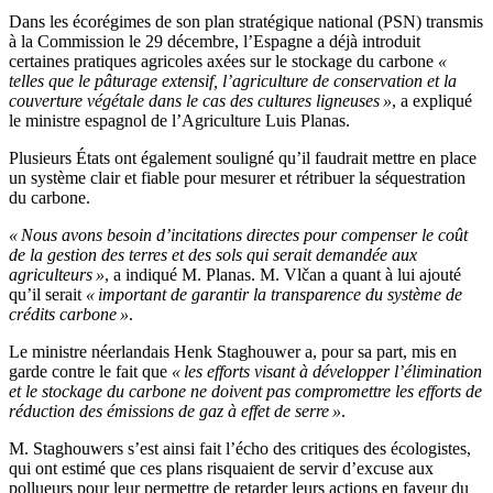
Dans les écorégimes de son plan stratégique national (PSN) transmis
à la Commission le 29 décembre, l’Espagne a déjà introduit
certaines pratiques agricoles axées sur le stockage du carbone
«
telles que le pâturage extensif, l’agriculture de conservation et la
couverture végétale dans le cas des cultures ligneuses »
, a expliqué
le ministre espagnol de l’Agriculture Luis Planas.
Plusieurs États ont également souligné qu’il faudrait mettre en place
un système clair et fiable pour mesurer et rétribuer la séquestration
du carbone.
« Nous avons besoin d’incitations directes pour compenser le coût
de la gestion des terres et des sols qui serait demandée aux
agriculteurs »
, a indiqué M. Planas. M. Vlčan a quant à lui ajouté
qu’il serait
« important de garantir la transparence du système de
crédits carbone »
.
Le ministre néerlandais Henk Staghouwer a, pour sa part, mis en
garde contre le fait que
« les efforts visant à développer l’élimination
et le stockage du carbone ne doivent pas compromettre les efforts de
réduction des émissions de gaz à effet de serre »
.
M. Staghouwers s’est ainsi fait l’écho des critiques des écologistes,
qui ont estimé que ces plans risquaient de servir d’excuse aux
pollueurs pour leur permettre de retarder leurs actions en faveur du