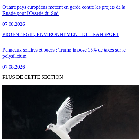
Quatre pays européens mettent en garde contre les projets de la
Russie pour l'Ossétie du Sud
07.08.2026
PRO
ENERGIE, ENVIRONNEMENT ET TRANSPORT
Panneaux solaires et puces : Trump impose 15% de taxes sur le
polysilicium
07.08.2026
PLUS DE CETTE SECTION