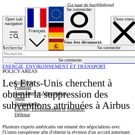
Ga naar de hoofdinhoud
Se connecter
Open sub
Close menu
English
navigation
Français
Deutsch
Vous êtes déconnecté.
Recherche
Se connecter
Español
Lumières éteintes
Se connecter
Rapporteur
Politique
Économie
Newsletters
Evénements
Em
ENERGIE, ENVIRONNEMENT ET TRANSPORT
POLICY AREAS
Les Etats-Unis cherchent à
Economie
Politique
obtenir la suppression des
Agriculture et Alimentation
Santé
subventions attribuées à Airbus
Technologies
Energie, Environnement et Transport
Défense
Plusieurs experts américains ont entamé des négociations avec
l'Union européenne afin d'obtenir la révision d'un accord autorisant