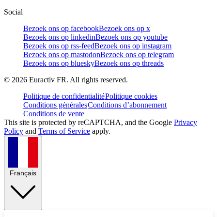
Social
Bezoek ons op facebook
Bezoek ons op x
Bezoek ons op linkedin
Bezoek ons op youtube
Bezoek ons op rss-feed
Bezoek ons op instagram
Bezoek ons op mastodon
Bezoek ons op telegram
Bezoek ons op bluesky
Bezoek ons op threads
©
2026
Euractiv FR. All rights reserved.
Politique de confidentialité
Politique cookies
Conditions générales
Conditions d’abonnement
Conditions de vente
This site is protected by reCAPTCHA, and the Google
Privacy
Policy
and
Terms of Service
apply.
Français