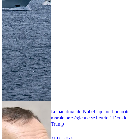
Le paradoxe du Nobel : quand l’autorité
morale norvégienne se heurte à Donald
Trump
21.01.2026