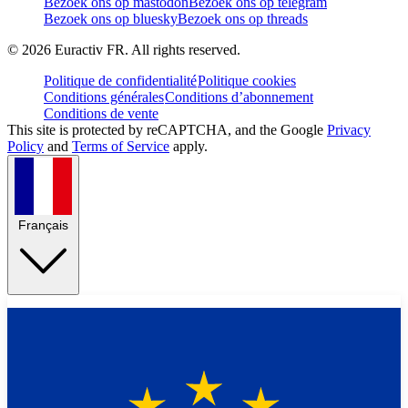
Bezoek ons op mastodon
Bezoek ons op telegram
Bezoek ons op bluesky
Bezoek ons op threads
©
2026
Euractiv FR. All rights reserved.
Politique de confidentialité
Politique cookies
Conditions générales
Conditions d’abonnement
Conditions de vente
This site is protected by reCAPTCHA, and the Google
Privacy
Policy
and
Terms of Service
apply.
Français