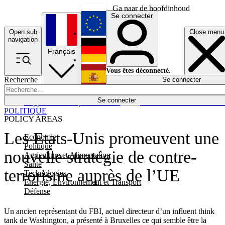
Ga naar de hoofdinhoud
Se connecter
Open sub
Close menu
English
navigation
Français
Deutsch
Vous êtes déconnecté.
Recherche
Se connecter
Español
Lumières éteintes
Se connecter
Rapporteur
Politique
Économie
Newsletters
Evénements
Em
POLITIQUE
POLICY AREAS
Les Etats-Unis promeuvent une
Economie
Politique
nouvelle stratégie de contre-
Agriculture et Alimentation
Santé
terrorisme auprès de l’UE
Technologies
Energie, Environnement et Transport
Défense
Un ancien représentant du FBI, actuel directeur d’un influent think
tank de Washington, a présenté à Bruxelles ce qui semble être la