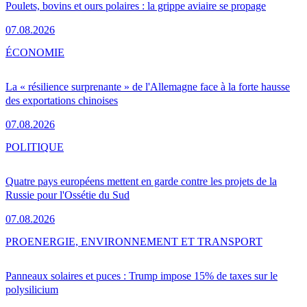
Poulets, bovins et ours polaires : la grippe aviaire se propage
07.08.2026
ÉCONOMIE
La « résilience surprenante » de l'Allemagne face à la forte hausse
des exportations chinoises
07.08.2026
POLITIQUE
Quatre pays européens mettent en garde contre les projets de la
Russie pour l'Ossétie du Sud
07.08.2026
PRO
ENERGIE, ENVIRONNEMENT ET TRANSPORT
Panneaux solaires et puces : Trump impose 15% de taxes sur le
polysilicium