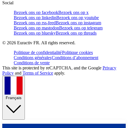
Social
Bezoek ons op facebook
Bezoek ons op x
Bezoek ons op linkedin
Bezoek ons op youtube
Bezoek ons op rss-feed
Bezoek ons op instagram
Bezoek ons op mastodon
Bezoek ons op telegram
Bezoek ons op bluesky
Bezoek ons op threads
©
2026
Euractiv FR. All rights reserved.
Politique de confidentialité
Politique cookies
Conditions générales
Conditions d’abonnement
Conditions de vente
This site is protected by reCAPTCHA, and the Google
Privacy
Policy
and
Terms of Service
apply.
Français