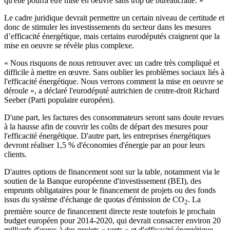
qu'elle pourra être mise en oeuvre sans trop de bureaucratie. »
Le cadre juridique devrait permettre un certain niveau de certitude et
donc de stimuler les investissements du secteur dans les mesures
d’efficacité énergétique, mais certains eurodéputés craignent que la
mise en oeuvre se révèle plus complexe.
« Nous risquons de nous retrouver avec un cadre très compliqué et
difficile à mettre en œuvre. Sans oublier les problèmes sociaux liés à
l'efficacité énergétique. Nous verrons comment la mise en oeuvre se
déroule », a déclaré l'eurodéputé autrichien de centre-droit Richard
Seeber (Parti populaire européen).
D'une part, les factures des consommateurs seront sans doute revues
à la hausse afin de couvrir les coûts de départ des mesures pour
l'efficacité énergétique. D'autre part, les entreprises énergétiques
devront réaliser 1,5 % d'économies d'énergie par an pour leurs
clients.
D'autres options de financement sont sur la table, notamment via le
soutien de la Banque européenne d'investissement (BEI), des
emprunts obligataires pour le financement de projets ou des fonds
issus du système d'échange de quotas d'émission de CO
. La
2
première source de financement directe reste toutefois le prochain
budget européen pour 2014-2020, qui devrait consacrer environ 20
milliards d'euros à des projets « verts » et d'efficacité énergétique