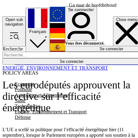
Ga naar de hoofdinhoud
Se connecter
Open sub
Close menu
English
navigation
Français
Deutsch
Vous êtes déconnecté.
Recherche
Se connecter
Español
Lumières éteintes
Se connecter
Rapporteur
Politique
Économie
Newsletters
Evénements
Em
ENERGIE, ENVIRONNEMENT ET TRANSPORT
POLICY AREAS
Les eurodéputés approuvent la
Economie
Politique
directive sur l’efficacité
Agriculture et Alimentation
Santé
énergétique
Technologies
Energie, Environnement et Transport
Défense
L’UE a scellé sa politique pour l’efficacité énergétique hier (11
septembre), lorsque le Parlement européen a apporté son soutien à la