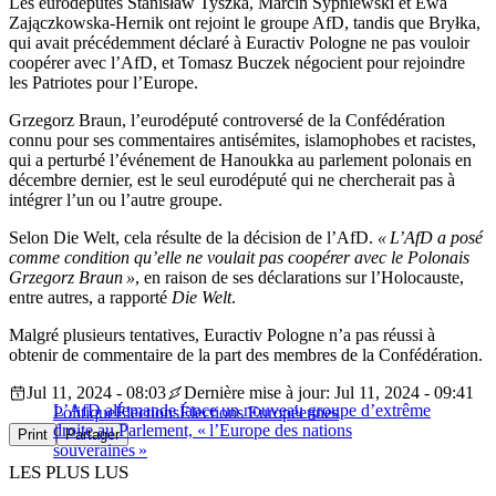
Les eurodéputés Stanisław Tyszka, Marcin Sypniewski et Ewa
Zajączkowska-Hernik ont rejoint le groupe AfD, tandis que Bryłka,
qui avait précédemment déclaré à Euractiv Pologne ne pas vouloir
coopérer avec l’AfD, et Tomasz Buczek négocient pour rejoindre
les Patriotes pour l’Europe.
Grzegorz Braun, l’eurodéputé controversé de la Confédération
connu pour ses commentaires antisémites, islamophobes et racistes,
qui a perturbé l’événement de Hanoukka au parlement polonais en
décembre dernier, est le seul eurodéputé qui ne chercherait pas à
intégrer l’un ou l’autre groupe.
Selon Die Welt, cela résulte de la décision de l’AfD.
« L’AfD a posé
comme condition qu’elle ne voulait pas coopérer avec le Polonais
Grzegorz Braun »
, en raison de ses déclarations sur l’Holocauste,
entre autres, a rapporté
Die Welt
.
Malgré plusieurs tentatives, Euractiv Pologne n’a pas réussi à
obtenir de commentaire de la part des membres de la Confédération.
Jul 11, 2024 - 08:03
Dernière mise à jour: Jul 11, 2024 - 09:41
L’AfD allemande lance un nouveau groupe d’extrême
Politique
Élections
Élections Européennes
droite au Parlement, « l’Europe des nations
Print
Partager
souveraines »
LES PLUS LUS