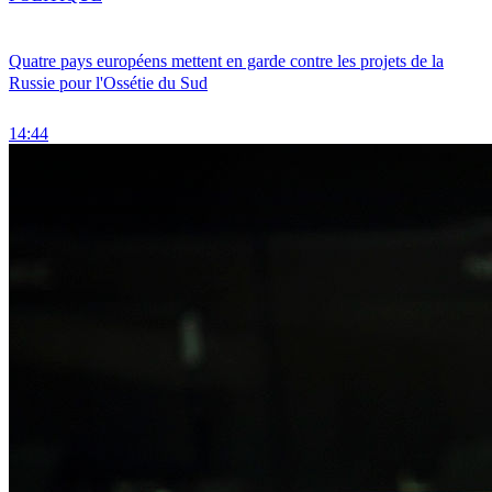
Quatre pays européens mettent en garde contre les projets de la
Russie pour l'Ossétie du Sud
14:44