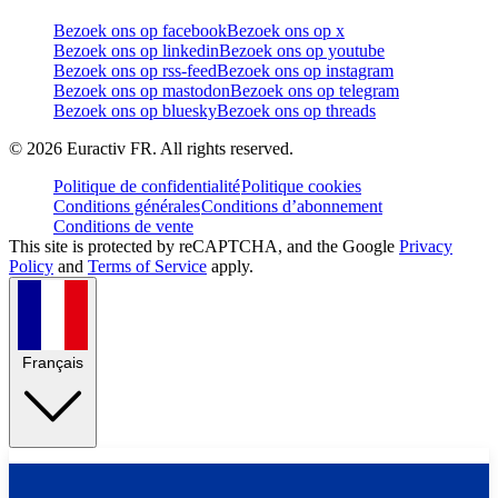
Bezoek ons op facebook
Bezoek ons op x
Bezoek ons op linkedin
Bezoek ons op youtube
Bezoek ons op rss-feed
Bezoek ons op instagram
Bezoek ons op mastodon
Bezoek ons op telegram
Bezoek ons op bluesky
Bezoek ons op threads
©
2026
Euractiv FR. All rights reserved.
Politique de confidentialité
Politique cookies
Conditions générales
Conditions d’abonnement
Conditions de vente
This site is protected by reCAPTCHA, and the Google
Privacy
Policy
and
Terms of Service
apply.
Français