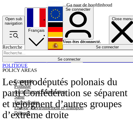
Ga naar de hoofdinhoud
Se connecter
Open sub
Close menu
English
navigation
Français
Deutsch
Vous êtes déconnecté.
Recherche
Se connecter
Español
Lumières éteintes
Se connecter
Rapporteur
Politique
Économie
Newsletters
Evénements
Em
POLITIQUE
POLICY AREAS
Les eurodéputés polonais du
Economie
Politique
parti Confédération se séparent
Agriculture et Alimentation
Santé
et rejoignent d’autres groupes
Technologies
Energie, Environnement et Transport
d’extrême droite
Défense