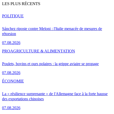
LES PLUS RÉCENTS
POLITIQUE
Sánchez riposte contre Meloni : l'Italie menacée de mesures de
rétorsion
07.08.2026
PRO
AGRICULTURE & ALIMENTATION
Poulets, bovins et ours polaires : la grippe aviaire se propage
07.08.2026
ÉCONOMIE
La « résilience surprenante » de l'Allemagne face à la forte hausse
des exportations chinoises
07.08.2026