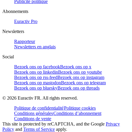
Publicité politique
Abonnements
Euractiv Pro
Newsletters
Rapporteur
Newsletters en anglais
Social
Bezoek ons op facebook
Bezoek ons op x
Bezoek ons op linkedin
Bezoek ons op youtube
Bezoek ons op rss-feed
Bezoek ons op instagram
Bezoek ons op mastodon
Bezoek ons op telegram
Bezoek ons op bluesky
Bezoek ons op threads
©
2026
Euractiv FR. All rights reserved.
Politique de confidentialité
Politique cookies
Conditions générales
Conditions d’abonnement
Conditions de vente
This site is protected by reCAPTCHA, and the Google
Privacy
Policy
and
Terms of Service
apply.