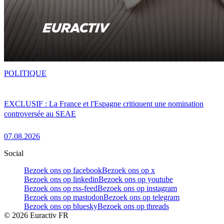
POLITIQUE
EXCLUSIF : La France et l'Espagne critiquent une nomination
controversée au SEAE
07.08.2026
Social
Bezoek ons op facebook
Bezoek ons op x
Bezoek ons op linkedin
Bezoek ons op youtube
Bezoek ons op rss-feed
Bezoek ons op instagram
Bezoek ons op mastodon
Bezoek ons op telegram
Bezoek ons op bluesky
Bezoek ons op threads
©
2026
Euractiv FR