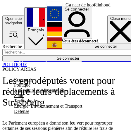
Ga naar de hoofdinhoud
Se connecter
Open sub
Close menu
English
navigation
Français
Deutsch
Vous êtes déconnecté.
Recherche
Se connecter
Español
Lumières éteintes
Se connecter
Rapporteur
Politique
Économie
Newsletters
Evénements
Em
POLITIQUE
POLICY AREAS
Les eurodéputés votent pour
Economie
Politique
réduire leurs déplacements à
Agriculture et Alimentation
Santé
Strasbourg
Technologies
Energie, Environnement et Transport
Défense
Le Parlement européen a donné son feu vert pour regrouper
certaines de ses sessions plénières afin de réduire les frais de