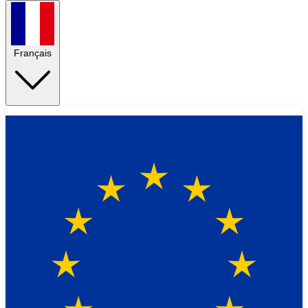
Français