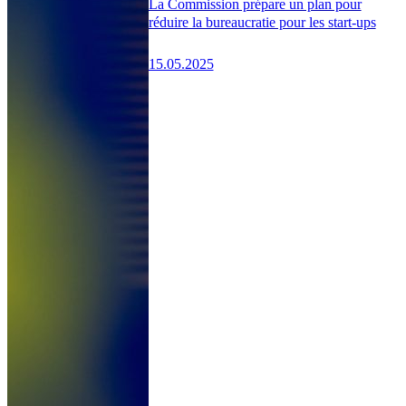
La Commission prépare un plan pour
réduire la bureaucratie pour les start-ups
15.05.2025