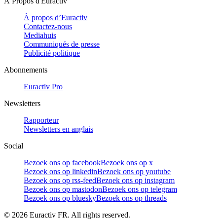
À Propos d'Euractiv
À propos d’Euractiv
Contactez-nous
Mediahuis
Communiqués de presse
Publicité politique
Abonnements
Euractiv Pro
Newsletters
Rapporteur
Newsletters en anglais
Social
Bezoek ons op facebook
Bezoek ons op x
Bezoek ons op linkedin
Bezoek ons op youtube
Bezoek ons op rss-feed
Bezoek ons op instagram
Bezoek ons op mastodon
Bezoek ons op telegram
Bezoek ons op bluesky
Bezoek ons op threads
©
2026
Euractiv FR. All rights reserved.