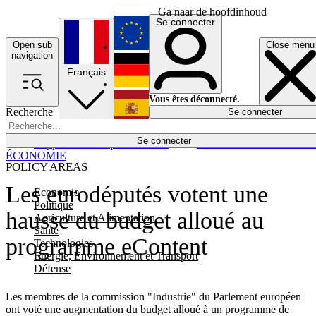
Ga naar de hoofdinhoud
Se connecter
Open sub
Close menu
English
navigation
Français
Deutsch
Vous êtes déconnecté.
Recherche
Se connecter
Español
Lumières éteintes
Se connecter
Rapporteur
Politique
Économie
Newsletters
Evénements
Em
ÉCONOMIE
POLICY AREAS
Les eurodéputés votent une
Economie
Politique
hausse du budget alloué au
Agriculture et Alimentation
Santé
programme eContent
Technologies
Energie, Environnement et Transport
Défense
Les membres de la commission "Industrie" du Parlement européen
ont voté une augmentation du budget alloué à un programme de