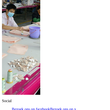
Social
Bezoek ons op facebook
Bezoek ons op x