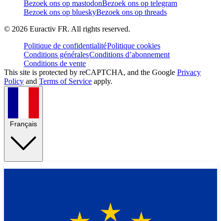
Bezoek ons op mastodon
Bezoek ons op telegram
Bezoek ons op bluesky
Bezoek ons op threads
©
2026
Euractiv FR. All rights reserved.
Politique de confidentialité
Politique cookies
Conditions générales
Conditions d’abonnement
Conditions de vente
This site is protected by reCAPTCHA, and the Google
Privacy
Policy
and
Terms of Service
apply.
Français