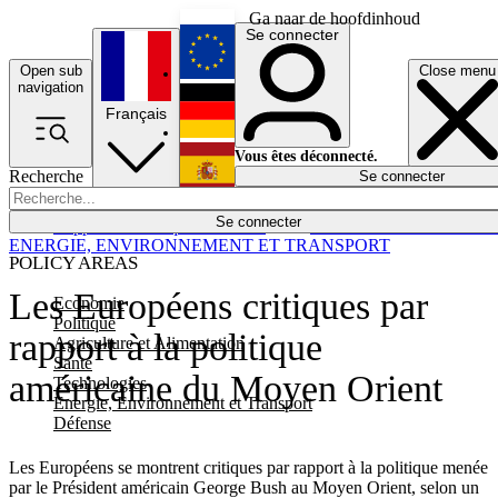
Ga naar de hoofdinhoud
Se connecter
Open sub
Close menu
English
navigation
Français
Deutsch
Vous êtes déconnecté.
Recherche
Se connecter
Español
Lumières éteintes
Se connecter
Rapporteur
Politique
Économie
Newsletters
Evénements
Em
ENERGIE, ENVIRONNEMENT ET TRANSPORT
POLICY AREAS
Les Européens critiques par
Economie
Politique
rapport à la politique
Agriculture et Alimentation
Santé
américaine du Moyen Orient
Technologies
Energie, Environnement et Transport
Défense
Les Européens se montrent critiques par rapport à la politique menée
par le Président américain George Bush au Moyen Orient, selon un