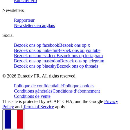
Euractiv Pro
Newsletters
Rapporteur
Newsletters en anglais
Social
Bezoek ons op facebook
Bezoek ons op x
Bezoek ons op linkedin
Bezoek ons op youtube
Bezoek ons op rss-feed
Bezoek ons op instagram
Bezoek ons op mastodon
Bezoek ons op telegram
Bezoek ons op bluesky
Bezoek ons op threads
©
2026
Euractiv FR. All rights reserved.
Politique de confidentialité
Politique cookies
Conditions générales
Conditions d’abonnement
Conditions de vente
This site is protected by reCAPTCHA, and the Google
Privacy
Policy
and
Terms of Service
apply.