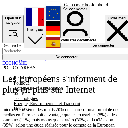
Ga naar de hoofdinhoud
Se connecter
Open sub
Close menu
English
navigation
Français
Deutsch
Vous êtes déconnecté.
Recherche
Se connecter
Español
Lumières éteintes
Se connecter
Rapporteur
Politique
Économie
Newsletters
Evénements
Em
ÉCONOMIE
POLICY AREAS
Les Européens s'informent de
Economie
Politique
plus en plus sur Internet
Agriculture et Alimentation
Santé
Technologies
Energie, Environnement et Transport
Défense
Internet représente désormais 20% de la consommation totale des
médias en Europe, soit davantage que les magazines (8%) et les
journaux (11%) mais moins que la radio (30%) et la télévision
(35%), selon une étude réalisée pour le compte de la European