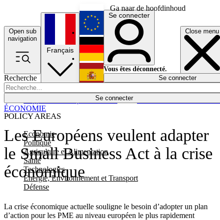
Ga naar de hoofdinhoud
Se connecter
Open sub
Close menu
English
navigation
Français
Deutsch
Vous êtes déconnecté.
Recherche
Se connecter
Español
Lumières éteintes
Se connecter
Rapporteur
Politique
Économie
Newsletters
Evénements
Em
ÉCONOMIE
POLICY AREAS
Les Européens veulent adapter
Economie
Politique
le Small Business Act à la crise
Agriculture et Alimentation
Santé
économique
Technologies
Energie, Environnement et Transport
Défense
La crise économique actuelle souligne le besoin d’adopter un plan
d’action pour les PME au niveau européen le plus rapidement