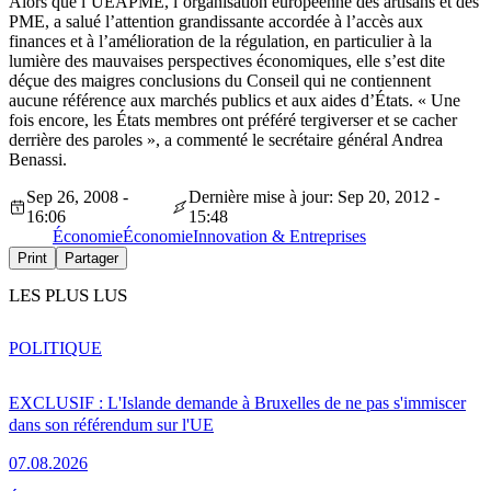
Alors que l’UEAPME, l’organisation européenne des artisans et des
PME, a salué l’attention grandissante accordée à l’accès aux
finances et à l’amélioration de la régulation, en particulier à la
lumière des mauvaises perspectives économiques, elle s’est dite
déçue des maigres conclusions du Conseil qui ne contiennent
aucune référence aux marchés publics et aux aides d’États. « Une
fois encore, les États membres ont préféré tergiverser et se cacher
derrière des paroles », a commenté le secrétaire général Andrea
Benassi.
Sep 26, 2008 -
Dernière mise à jour: Sep 20, 2012 -
16:06
15:48
Économie
Économie
Innovation & Entreprises
Print
Partager
LES PLUS LUS
POLITIQUE
EXCLUSIF : L'Islande demande à Bruxelles de ne pas s'immiscer
dans son référendum sur l'UE
07.08.2026