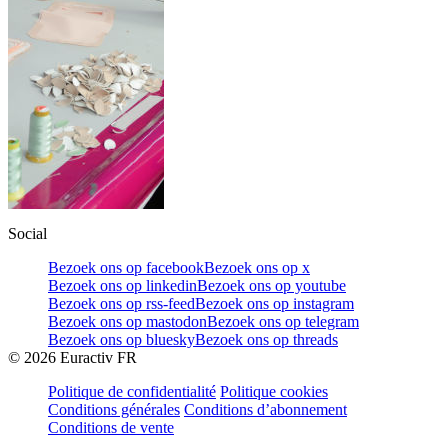
Social
Bezoek ons op facebook
Bezoek ons op x
Bezoek ons op linkedin
Bezoek ons op youtube
Bezoek ons op rss-feed
Bezoek ons op instagram
Bezoek ons op mastodon
Bezoek ons op telegram
Bezoek ons op bluesky
Bezoek ons op threads
©
2026
Euractiv FR
Politique de confidentialité
Politique cookies
Conditions générales
Conditions d’abonnement
Conditions de vente