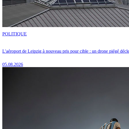
POLITIQUE
L'aéroport de Leipzig à nouveau pris pour cible : un drone piégé décle
05.08.2026