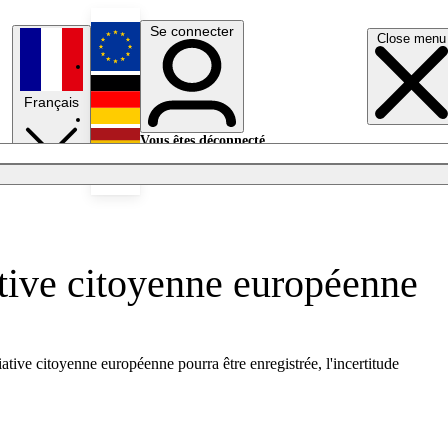
Se connecter
Close menu
English
Français
Deutsch
Vous êtes déconnecté.
Se connecter
Español
Lumières éteintes
iative citoyenne européenne
iative citoyenne européenne pourra être enregistrée, l'incertitude