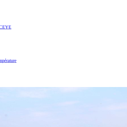
 ICEYE
mpérature