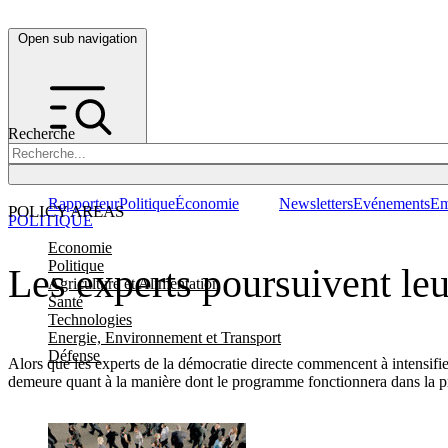
Open sub navigation
Recherche
Rapporteur
Politique
Économie
Newsletters
Evénements
Em
POLICY AREAS
POLITIQUE
Economie
Politique
Les experts poursuivent leu
Agriculture et Alimentation
Santé
Technologies
Energie, Environnement et Transport
Défense
Alors que les experts de la démocratie directe commencent à intensifier 
demeure quant à la manière dont le programme fonctionnera dans la pr