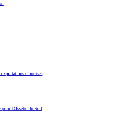
on
s exportations chinoises
e pour l'Ossétie du Sud