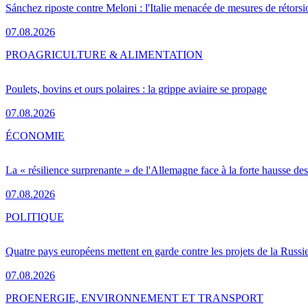
Sánchez riposte contre Meloni : l'Italie menacée de mesures de rétorsi
07.08.2026
PRO
AGRICULTURE & ALIMENTATION
Poulets, bovins et ours polaires : la grippe aviaire se propage
07.08.2026
ÉCONOMIE
La « résilience surprenante » de l'Allemagne face à la forte hausse de
07.08.2026
POLITIQUE
Quatre pays européens mettent en garde contre les projets de la Russi
07.08.2026
PRO
ENERGIE, ENVIRONNEMENT ET TRANSPORT