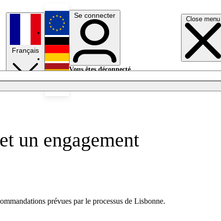
Se connecter
Close menu
English
Français
Deutsch
Vous êtes déconnecté.
Se connecter
Español
Lumières éteintes
e et un engagement
commandations prévues par le processus de Lisbonne.