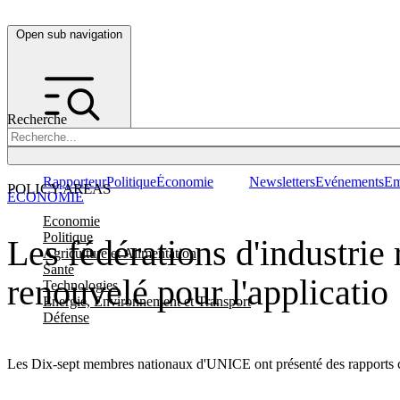
Open sub navigation
Recherche
Rapporteur
Politique
Économie
Newsletters
Evénements
Em
POLICY AREAS
ÉCONOMIE
Economie
Politique
Les fédérations d'industrie
Agriculture et Alimentation
Santé
renouvelé pour l'applicatio
Technologies
Energie, Environnement et Transport
Défense
Les Dix-sept membres nationaux d'UNICE ont présenté des rapports c