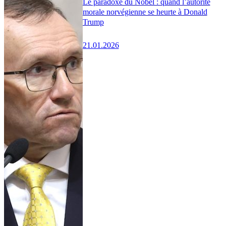
Le paradoxe du Nobel : quand l’autorité
morale norvégienne se heurte à Donald
Trump
21.01.2026