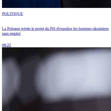
POLITIQUE
La Pologne rejette le projet du PiS d'expulser les hommes ukrainiens
sans emploi
08:22