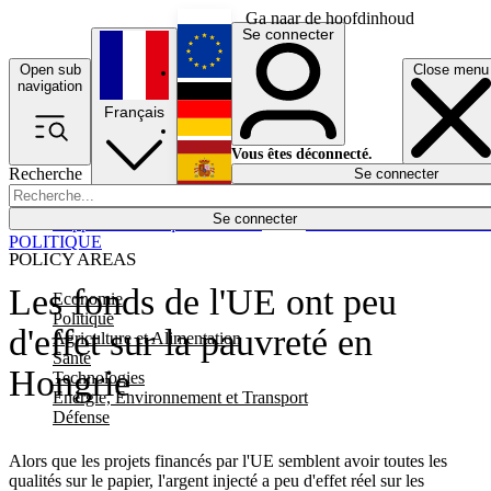
Ga naar de hoofdinhoud
Se connecter
Open sub
Close menu
English
navigation
Français
Deutsch
Vous êtes déconnecté.
Recherche
Se connecter
Español
Lumières éteintes
Se connecter
Rapporteur
Politique
Économie
Newsletters
Evénements
Em
POLITIQUE
POLICY AREAS
Les fonds de l'UE ont peu
Economie
Politique
d'effet sur la pauvreté en
Agriculture et Alimentation
Santé
Hongrie
Technologies
Energie, Environnement et Transport
Défense
Alors que les projets financés par l'UE semblent avoir toutes les
qualités sur le papier, l'argent injecté a peu d'effet réel sur les