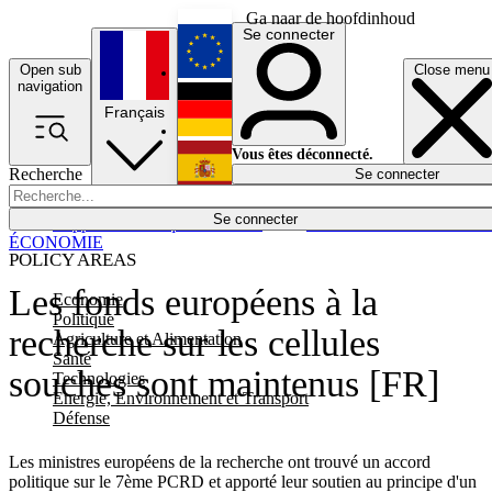
Ga naar de hoofdinhoud
Se connecter
Open sub
Close menu
English
navigation
Français
Deutsch
Vous êtes déconnecté.
Recherche
Se connecter
Español
Lumières éteintes
Se connecter
Rapporteur
Politique
Économie
Newsletters
Evénements
Em
ÉCONOMIE
POLICY AREAS
Les fonds européens à la
Economie
Politique
recherche sur les cellules
Agriculture et Alimentation
Santé
souches sont maintenus [FR]
Technologies
Energie, Environnement et Transport
Défense
Les ministres européens de la recherche ont trouvé un accord
politique sur le 7ème PCRD et apporté leur soutien au principe d'un