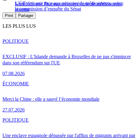
L’UE doit agir face aux pénuries de médicaments, selon
Santé
Industrie Pharmaceutique
pénurie de médicaments
la commission d’enquête du Sénat
pharma
Print
Partager
LES PLUS LUS
POLITIQUE
EXCLUSIF : L'Islande demande à Bruxelles de ne pas s'immiscer
dans son référendum sur l'UE
07.08.2026
ÉCONOMIE
Merci la Chine : elle a sauvé l’économie mondiale
27.07.2026
POLITIQUE
Une enclave espagnole dépassée par l'afflux de migrants arrivant par