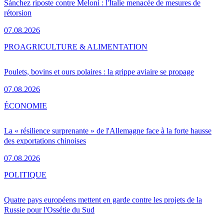
Sánchez riposte contre Meloni : l'Italie menacée de mesures de
rétorsion
07.08.2026
PRO
AGRICULTURE & ALIMENTATION
Poulets, bovins et ours polaires : la grippe aviaire se propage
07.08.2026
ÉCONOMIE
La « résilience surprenante » de l'Allemagne face à la forte hausse
des exportations chinoises
07.08.2026
POLITIQUE
Quatre pays européens mettent en garde contre les projets de la
Russie pour l'Ossétie du Sud