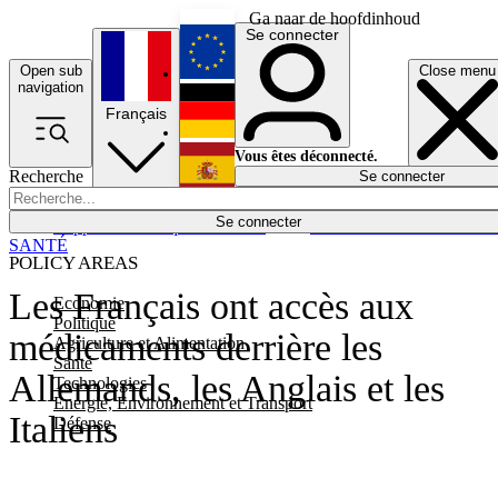
Ga naar de hoofdinhoud
Se connecter
Open sub
Close menu
English
navigation
Français
Deutsch
Vous êtes déconnecté.
Recherche
Se connecter
Español
Lumières éteintes
Se connecter
Rapporteur
Politique
Économie
Newsletters
Evénements
Em
SANTÉ
POLICY AREAS
Les Français ont accès aux
Economie
Politique
médicaments derrière les
Agriculture et Alimentation
Santé
Allemands, les Anglais et les
Technologies
Energie, Environnement et Transport
Italiens
Défense