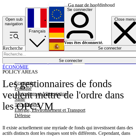
Ga naar de hoofdinhoud
Se connecter
Open sub
Close menu
English
navigation
Français
Deutsch
Vous êtes déconnecté.
Recherche
Se connecter
Español
Lumières éteintes
Se connecter
Rapporteur
Politique
Économie
Newsletters
Evénements
Em
ÉCONOMIE
POLICY AREAS
Les gestionnaires de fonds
Economie
Politique
veulent mettre de l'ordre dans
Agriculture et Alimentation
Santé
les OPCVM
Technologies
Energie, Environnement et Transport
Défense
Il existe actuellement une myriade de fonds qui investissent dans des
actifs distincts dont les risques sont très différents. Cependant, dans