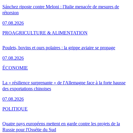
Sánchez riposte contre Meloni : l'Italie menacée de mesures de
rétorsion
07.08.2026
PRO
AGRICULTURE & ALIMENTATION
Poulets, bovins et ours polaires : la grippe aviaire se propage
07.08.2026
ÉCONOMIE
La « résilience surprenante » de l'Allemagne face à la forte hausse
des exportations chinoises
07.08.2026
POLITIQUE
Quatre pays européens mettent en garde contre les projets de la
Russie pour l'Ossétie du Sud