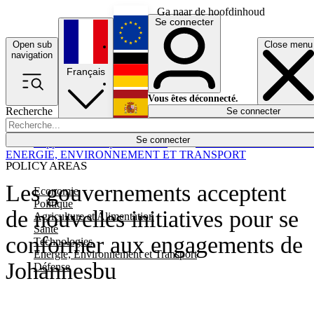
Ga naar de hoofdinhoud
Se connecter
Open sub
Close menu
English
navigation
Français
Deutsch
Vous êtes déconnecté.
Recherche
Se connecter
Español
Lumières éteintes
Se connecter
Rapporteur
Politique
Économie
Newsletters
Evénements
Em
ENERGIE, ENVIRONNEMENT ET TRANSPORT
POLICY AREAS
Les gouvernements acceptent
Economie
Politique
de nouvelles initiatives pour se
Agriculture et Alimentation
Santé
conformer aux engagements de
Technologies
Energie, Environnement et Transport
Johannesbu
Défense