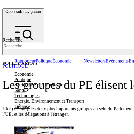
Open sub navigation
Recherche
Rapporteur
Politique
Économie
Newsletters
Evénements
Em
POLICY AREAS
POLITIQUE
Economie
Politique
Les groupes du PE élisent l
Agriculture et Alimentation
Santé
Technologies
Energie, Environnement et Transport
Défense
Hier (23 juin), les deux plus importants groupes au sein du Parlement
l’UE, et les délégations à l'étranger.