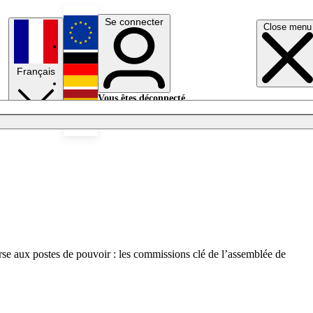
Se connecter
Close menu
English
Français
Deutsch
Vous êtes déconnecté.
Se connecter
Español
Lumières éteintes
rse aux postes de pouvoir : les commissions clé de l’assemblée de