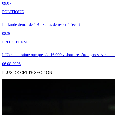
09:07
POLITIQUE
L'Islande demande à Bruxelles de rester à l'écart
08:36
PRO
DÉFENSE
L'Ukraine estime que près de 16 000 volontaires étrangers servent da
06.08.2026
PLUS DE CETTE SECTION