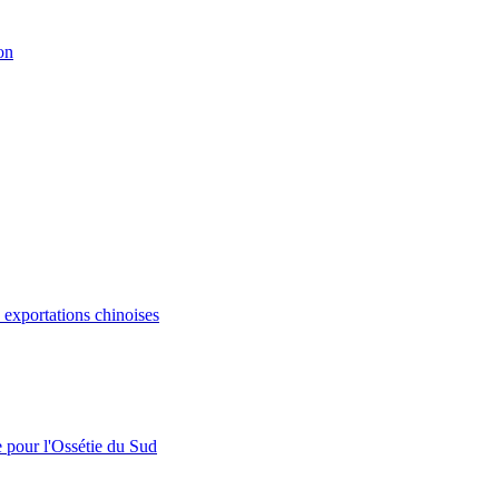
on
s exportations chinoises
e pour l'Ossétie du Sud