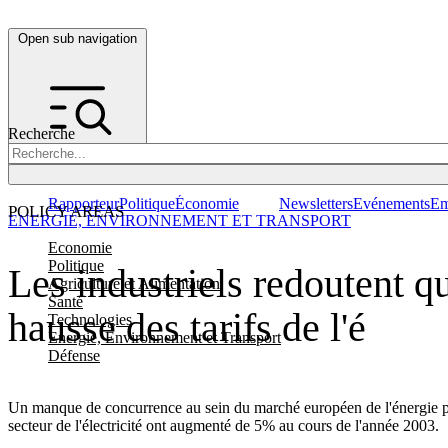
Open sub navigation
Recherche
Rapporteur
Politique
Économie
Newsletters
Evénements
Em
POLICY AREAS
ENERGIE, ENVIRONNEMENT ET TRANSPORT
Economie
Politique
Les industriels redoutent 
Agriculture et Alimentation
Santé
hausse des tarifs de l'é
Technologies
Energie, Environnement et Transport
Défense
Un manque de concurrence au sein du marché européen de l'énergie pourr
secteur de l'électricité ont augmenté de 5% au cours de l'année 2003.