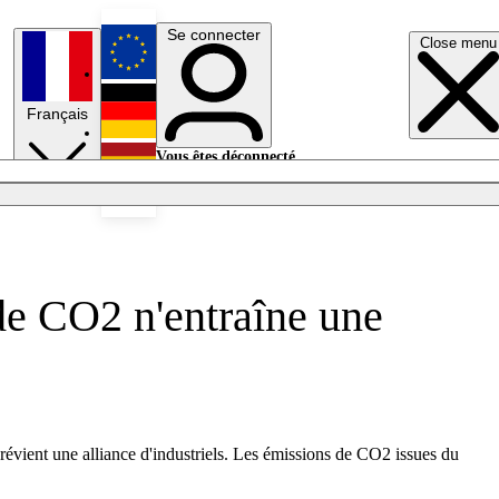
Se connecter
Close menu
English
Français
Deutsch
Vous êtes déconnecté.
Se connecter
Español
Lumières éteintes
de CO2 n'entraîne une
révient une alliance d'industriels. Les émissions de CO2 issues du