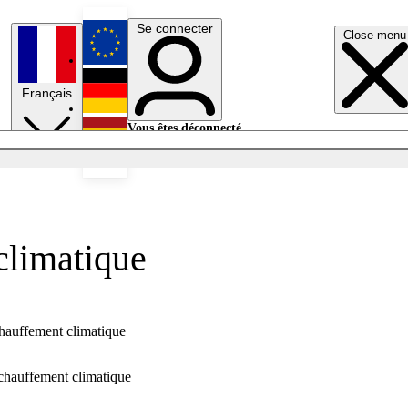
Se connecter
Close menu
English
Français
Deutsch
Vous êtes déconnecté.
Se connecter
Español
Lumières éteintes
climatique
chauffement climatique
échauffement climatique