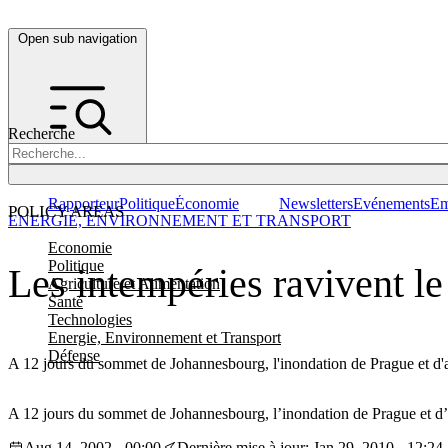
Open sub navigation
Recherche
Rapporteur
Politique
Économie
Newsletters
Evénements
Em
POLICY AREAS
ENERGIE, ENVIRONNEMENT ET TRANSPORT
Economie
Politique
Les intempéries ravivent le
Agriculture et Alimentation
Santé
Technologies
Energie, Environnement et Transport
Défense
A 12 jours du sommet de Johannesbourg, l'inondation de Prague et d'au
A 12 jours du sommet de Johannesbourg, l’inondation de Prague et d’au
Aug 14, 2002 - 00:00
Dernière mise à jour: Jan 29, 2010 - 12:24