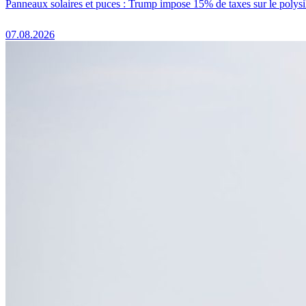
Panneaux solaires et puces : Trump impose 15% de taxes sur le polysi
07.08.2026