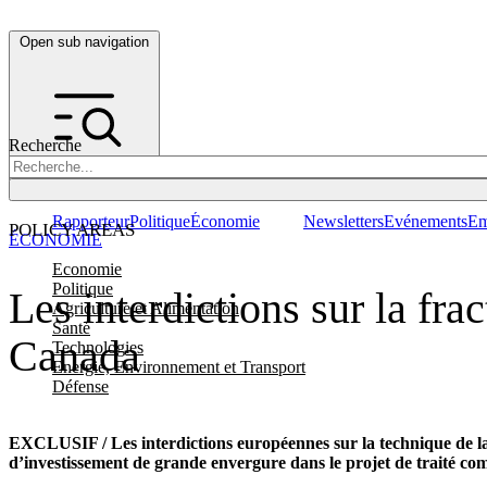
Open sub navigation
Recherche
Rapporteur
Politique
Économie
Newsletters
Evénements
Em
POLICY AREAS
ÉCONOMIE
Economie
Politique
Les interdictions sur la fra
Agriculture et Alimentation
Santé
Canada
Technologies
Energie, Environnement et Transport
Défense
EXCLUSIF / Les interdictions européennes sur la technique de la f
d’investissement de grande envergure dans le projet de traité co