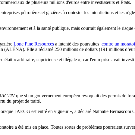
commerciaux de plusieurs millions d'euros entre investisseurs et États.
entreprises pétrolières et gazières à contester les interdictions et les rè
nvironnement et à la santé publique, mais courrait également le risque
 gazière
Lone Pine Resources
a intenté des poursuites
contre un moratoi
in (ALÉNA). Elle a réclamé 250 millions de dollars (191 millions d’e
ait « arbitraire, capricieuse et illégale », car l'entreprise avait invest
RACTIV
que si un gouvernement européen révoquait des permis de forag
tu du projet de traité.
nt lorsque l'AECG est entré en vigueur », a déclaré Nathalie Bernasconi O
ratoire a été mis en place. Toutes sortes de problèmes pourraient surven