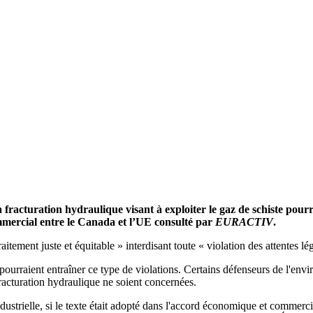
racturation hydraulique visant à exploiter le gaz de schiste pourra
mmercial entre le Canada et l’UE consulté par
EURACTIV
.
aitement juste et équitable » interdisant toute « violation des attentes lé
ourraient entraîner ce type de violations. Certains défenseurs de l'envi
racturation hydraulique ne soient concernées.
ndustrielle, si le texte était adopté dans l'accord économique et commer