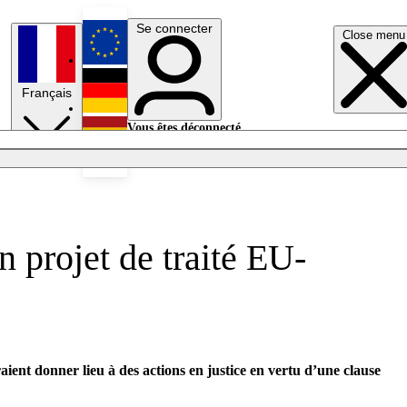
Se connecter
Close menu
English
Français
Deutsch
Vous êtes déconnecté.
Se connecter
Español
Lumières éteintes
un projet de traité EU-
ient donner lieu à des actions en justice en vertu d’une clause