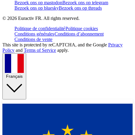
Bezoek ons op mastodon
Bezoek ons op telegram
Bezoek ons op bluesky
Bezoek ons op threads
©
2026
Euractiv FR. All rights reserved.
Politique de confidentialité
Politique cookies
Conditions générales
Conditions d’abonnement
Conditions de vente
This site is protected by reCAPTCHA, and the Google
Privacy
Policy
and
Terms of Service
apply.
Français