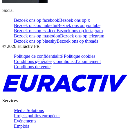
Social
Bezoek ons op facebook
Bezoek ons op x
Bezoek ons op linkedin
Bezoek ons op youtube
Bezoek ons op rss-feed
Bezoek ons op instagram
Bezoek ons op mastodon
Bezoek ons op telegram
Bezoek ons op bluesky
Bezoek ons op threads
©
2026
Euractiv FR
Politique de confidentialité
Politique cookies
Conditions générales
Conditions d’abonnement
Conditions de vente
Services
Media Solutions
Projets publics européens
Evénements
Emplois