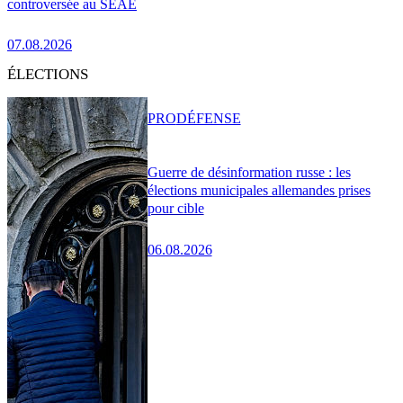
controversée au SEAE
07.08.2026
ÉLECTIONS
PRO
DÉFENSE
Guerre de désinformation russe : les
élections municipales allemandes prises
pour cible
06.08.2026