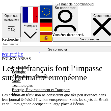
Ga naar de hoofdinhoud
Se connecter
Open sub
Close menu
English
navigation
Français
Deutsch
Vous êtes déconnecté.
Recherche
Se connecter
Español
Lumières éteintes
Se connecter
Rapporteur
Politique
Économie
Newsletters
Evénements
Em
POLITIQUE
POLICY AREAS
Les JT français font l’impasse
Economie
Politique
sur l'actualité européenne
Agriculture et Alimentation
Santé
Technologies
Energie, Environnement et Transport
Défense
Les chaînes de télévision ne consacrent que très peu d’espace dans
leur journal télévisé à l’Union européenne. Seuls les sujets du Brexit
et de l’immigration occupent un large place à l’écran.