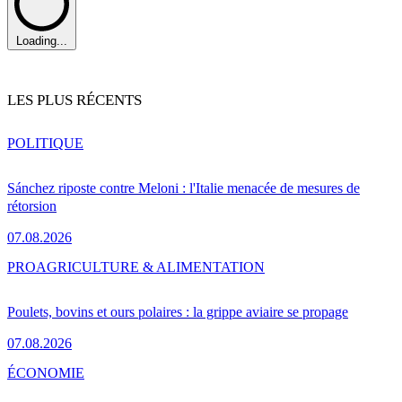
Loading...
LES PLUS RÉCENTS
POLITIQUE
Sánchez riposte contre Meloni : l'Italie menacée de mesures de
rétorsion
07.08.2026
PRO
AGRICULTURE & ALIMENTATION
Poulets, bovins et ours polaires : la grippe aviaire se propage
07.08.2026
ÉCONOMIE