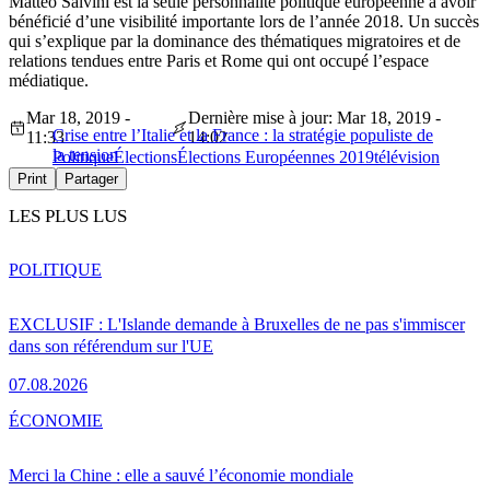
Matteo Salvini est la seule personnalité politique européenne à avoir
bénéficié d’une visibilité importante lors de l’année 2018. Un succès
qui s’explique par la dominance des thématiques migratoires et de
relations tendues entre Paris et Rome qui ont occupé l’espace
médiatique.
Mar 18, 2019 -
Dernière mise à jour: Mar 18, 2019 -
Crise entre l’Italie et la France : la stratégie populiste de
11:33
14:02
la tension
Politique
Élections
Élections Européennes 2019
télévision
Print
Partager
LES PLUS LUS
POLITIQUE
EXCLUSIF : L'Islande demande à Bruxelles de ne pas s'immiscer
dans son référendum sur l'UE
07.08.2026
ÉCONOMIE
Merci la Chine : elle a sauvé l’économie mondiale