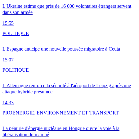
L'Ukraine estime que près de 16 000 volontaires étrangers servent
dans son armée
15:55
POLITIQUE
L'Espagne anticipe une nouvelle poussée migratoire à Ceuta
15:07
POLITIQUE
L'Allemagne renforce la sécurité à l'aéroport de Leipzig après une
attaque hybride présumée
14:33
PRO
ENERGIE, ENVIRONNEMENT ET TRANSPORT
La pénurie d'énergie nucléaire en Hongrie ouvre la voie à la
libéralisation du marché