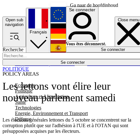
Ga naar de hoofdinhoud
Se connecter
Open sub
Close menu
English
navigation
Français
Deutsch
Vous êtes déconnecté.
Recherche
Se connecter
Español
Lumières éteintes
Se connecter
Rapporteur
Politique
Économie
Newsletters
Evénements
Em
POLITIQUE
POLICY AREAS
Les lettons vont élire leur
Economie
Politique
nouveau parlement samedi
Agriculture et Alimentation
Santé
Technologies
Energie, Environnement et Transport
Défense
Les élections générales lettones du 5 octobre se concentrent sur la
corruption plutôt que sur l'adhésion à l'UE et à l'OTAN qui sont
présupposées acquises par les électeurs.