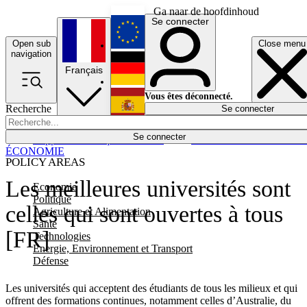
Ga naar de hoofdinhoud
Se connecter
Open sub
Close menu
English
navigation
Français
Deutsch
Vous êtes déconnecté.
Recherche
Se connecter
Español
Lumières éteintes
Se connecter
Rapporteur
Politique
Économie
Newsletters
Evénements
Em
ÉCONOMIE
POLICY AREAS
Les meilleures universités sont
Economie
Politique
celles qui sont ouvertes à tous
Agriculture et Alimentation
Santé
[FR]
Technologies
Energie, Environnement et Transport
Défense
Les universités qui acceptent des étudiants de tous les milieux et qui
offrent des formations continues, notamment celles d’Australie, du