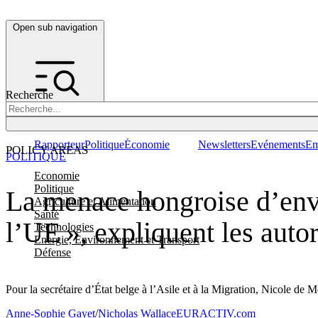
Open sub navigation
Recherche
Rapporteur
Politique
Économie
Newsletters
Evénements
Em
POLICY AREAS
POLITIQUE
Economie
Politique
La menace hongroise d’envo
Agriculture et Alimentation
Santé
l’UE », expliquent les autor
Technologies
Energie, Environnement et Transport
Défense
Pour la secrétaire d’État belge à l’Asile et à la Migration, Nicole de
Anne-Sophie Gayet
/
Nicholas Wallace
EURACTIV.com