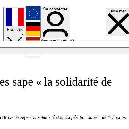
Se connecter
Close menu
English
Français
Deutsch
Vous êtes déconnecté.
Se connecter
Español
Lumières éteintes
 sape « la solidarité de
à Bruxelles sape «
la solidarité et la coopération au sein de l’Union
».