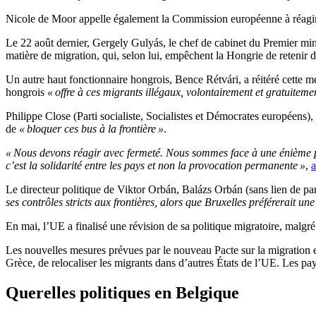
Nicole de Moor appelle également la Commission européenne à réagi
Le 22 août dernier, Gergely Gulyás, le chef de cabinet du Premier min
matière de migration, qui, selon lui, empêchent la Hongrie de retenir d
Un autre haut fonctionnaire hongrois, Bence Rétvári, a réitéré cette 
hongrois
« offre à ces migrants illégaux, volontairement et gratuiteme
Philippe Close (Parti socialiste, Socialistes et Démocrates européens),
de
« bloquer ces bus à la frontière »
.
« Nous devons réagir avec fermeté. Nous sommes face à une énième pr
c’est la solidarité entre les pays et non la provocation permanente »
,
a
Le directeur politique de Viktor Orbán, Balázs Orbán (sans lien de pa
ses contrôles stricts aux frontières, alors que Bruxelles préférerait u
En mai, l’UE a finalisé une révision de sa politique migratoire, malgr
Les nouvelles mesures prévues par le nouveau Pacte sur la migration et 
Grèce, de relocaliser les migrants dans d’autres États de l’UE. Les pays
Querelles politiques en Belgique