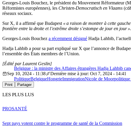
Georges-Louis Bouchez, le président du Mouvement Réformateur (MR
Réformistes européennes), les
Christen-Democratisch en Vlaams
(cd&
réseaux sociaux.
Sur X, il a affirmé que Budapest
« a raison de montrer à cette gauche 
frontière entre la droite et l’extrême droite s’estompe de jour en jour »
Georges-Louis Bouchez
a récemment désigné
Hadja Lahbib, l’actuell
Hadja Lahbib a pour sa part expliqué sur X que l’annonce de Budapes
l’ensemble des États membres de l’Union.
[Édité par Laurent Geslin]
Belgique : la ministre des Affaires étrangères Hadja Lahbib ca
Sep 10, 2024 - 11:38
Dernière mise à jour: Oct 7, 2024 - 14:41
Politique
Belgique
Hongrie
Immigration
Nicole de Moor
politique
Print
Partager
LES PLUS LUS
PRO
SANTÉ
Sept pays votent contre le programme de santé de la Commission