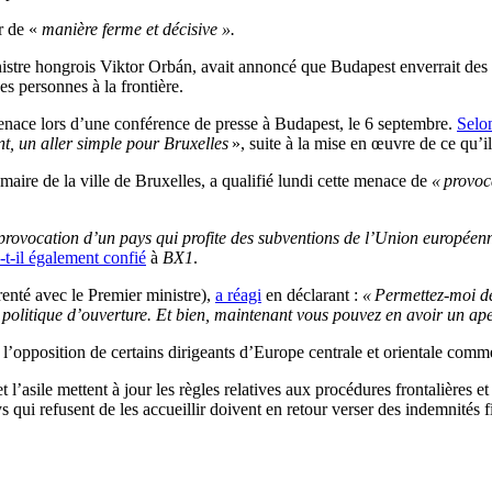
r de «
manière ferme et décisive ».
istre hongrois Viktor Orbán, avait annoncé que Budapest enverrait des 
es personnes à la frontière.
menace lors d’une conférence de presse à Budapest, le 6 septembre.
Selon
nt, un aller simple pour Bruxelles
», suite à la mise en œuvre de ce qu’i
 maire de la ville de Bruxelles, a qualifié lundi cette menace de
« provoc
ovocation d’un pays qui profite des subventions de l’Union européenn
-t-il également confié
à
BX1
.
renté avec le Premier ministre),
a réagi
en déclarant :
« Permettez-moi de
ne politique d’ouverture. Et bien, maintenant vous pouvez en avoir un ap
é l’opposition de certains dirigeants d’Europe centrale et orientale co
l’asile mettent à jour les règles relatives aux procédures frontalières e
 qui refusent de les accueillir doivent en retour verser des indemnités f