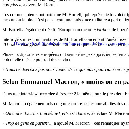
non plus »
, a averti M. Borrell.
Les commentateurs ont noté que M. Borrell, qui représente le volet di
mesure où le bloc n’est pas encore une puissance militaire à part entièr
M. Borrell a également décrit l’Europe comme un
« jardin »
de liberté
Interrogé sur les commentaires de M. Borrell concernant l’anéantissemen
Ukraine : les difficultés de remboursement du fonds européen 
l’Ukraine changerait totalement la donne et que les États membres de l
Plusieurs diplomates européens ont semblé ne pas apprécier les remarque
potentielle qu’elle pourrait déclencher.
« Nous ne devrions pas nous vanter de ce que nous pourrions ou ne p
Selon Emmanuel Macron, « moins on en parl
Dans une interview accordée à
France 2
le même jour, le président E
M. Macron a également mis en garde contre les responsabilités des diri
« On a une doctrine [nucléaire], elle est claire »
, a déclaré M. Macro
« Trop de gens en parlent »
, a ajouté M. Macron – ces remarques ayant 