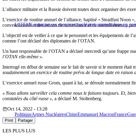
L’alliance militaire et la Russie doivent toutes deux organiser des exer
L’exercice de routine annuel de l’alliance, baptisé « Steadfast Noon 
L’OTAN organise ses exercices nucléaires annuels dans un con
conventionnels et des avions de surveillance et de ravitaillement y par
L’objectif est de veiller à ce que le personnel et les équipements de l’
comme l’ont déclaré des diplomates de l’OTAN.
Un haut responsable de l’OTAN a déclaré mercredi qu’une frappe nuclé
l’OTAN elle-même »
.
Interrogé en début de semaine sur le fait de savoir si le moment était 
soudainement un exercice de routine prévu de longue date en raison 
L’exercice annuel russe Grom, quant à lui, se déroule normalement fin 
« Nous allons surveiller cela comme nous le faisons toujours. Et, bie
constatées du côté russe »
, a déclaré M. Stoltenberg.
Oct 14, 2022 - 13:28
Politique
Armes Nucléaires
Chine
Emmanuel Macron
France
Guer
Print
Partager
LES PLUS LUS