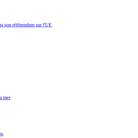
s son référendum sur l'UE
la mer
ts