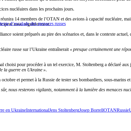
cices nucléaires dans les prochains jours.
», réunira 14 membres de l’OTAN et des avions à capacité nucléaire, ma
texte d’escalade des menaces russes
ticipent aussi régulièrement.
alliance soient préparés au pire des scénarios et, dans le contexte actuel
aire russe sur l’Ukraine entraînerait
« presque certainement une répon
mal choisi pour procéder à un tel exercice, M. Stoltenberg a déclaré aux 
de la guerre en Ukraine »
.
octobre et permet à la Russie de tester ses bombardiers, sous-marins et 
n sûr, nous resterons vigilants, notamment à la lumière des menaces nuc
re en Ukraine
International
Jens Stoltenberg
Josep Borrell
OTAN
Russie