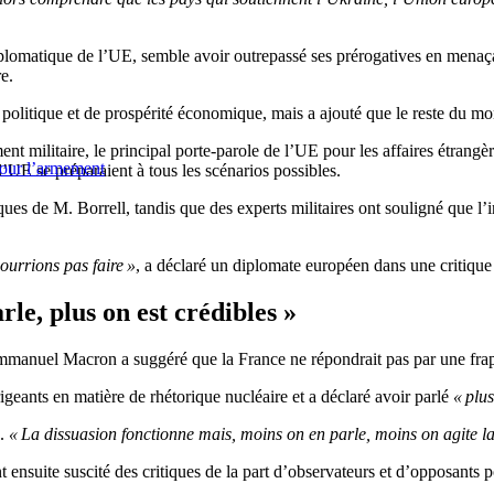
plomatique de l’UE, semble avoir outrepassé ses prérogatives en menaça
e.
 politique et de prospérité économique, mais a ajouté que le reste du mo
t militaire, le principal porte-parole de l’UE pour les affaires étrangè
pour l’armement
’UE se préparaient à tous les scénarios possibles.
s de M. Borrell, tandis que des experts militaires ont souligné que l’in
ourrions pas faire »
, a déclaré un diplomate européen dans une critique
e, plus on est crédibles »
mmanuel Macron a suggéré que la France ne répondrait pas par une frapp
geants en matière de rhétorique nucléaire et a déclaré avoir parlé
« plus
n.
« La dissuasion fonctionne mais, moins on en parle, moins on agite la
ensuite suscité des critiques de la part d’observateurs et d’opposants p