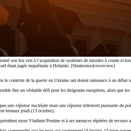
onné son feu vert à l’acquisition de systèmes de missiles à courte et lo
sraël étant jugée inquiétante à Helsinki. [Shutterstock/overcrew]
s le contexte de la guerre en Ukraine ont donné naissance à un débat sur
emble être un véritable défi pour les dirigeants européens, alors que l
pas une réponse nucléaire mais une réponse tellement puissante du poi
t brutaux jeudi (13 octobre).
u président russe Vladimir Poutine et à ses menaces répétées de recours a
t alors comprendre que les pays qui soutiennent l’Ukraine, l’Union europ