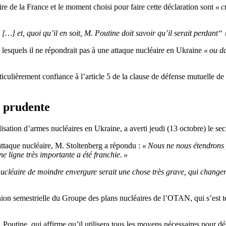
re de la France et le moment choisi pour faire cette déclaration sont
« c
[…] et, quoi qu’il en soit, M. Poutine doit savoir qu’il serait perdant“ 
 lesquels il ne répondrait pas à une attaque nucléaire en Ukraine
« ou d
ticulièrement confiance à l’article 5 de la clause de défense mutuelle de
s prudente
ilisation d’armes nucléaires en Ukraine, a averti jeudi (13 octobre) le s
attaque nucléaire, M. Stoltenberg a répondu :
« Nous ne nous étendrons 
e ligne très importante a été franchie. »
nucléaire de moindre envergure serait une chose très grave, qui changer
ion semestrielle du Groupe des plans nucléaires de l’OTAN, qui s’est ten
 Poutine, qui affirme qu’il utilisera tous les moyens nécessaires pour déf