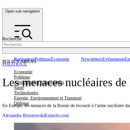
Open sub navigation
Recherche
Rapporteur
Politique
Économie
Newsletters
Evénements
Em
POLICY AREAS
POLITIQUE
Economie
Politique
Les menaces nucléaires de l
Agriculture et Alimentation
Santé
Technologies
Energie, Environnement et Transport
Défense
En Europe, les menaces de la Russie de recourir à l’arme nucléaire dan
Alexandra Brzozowski
Euractiv.com