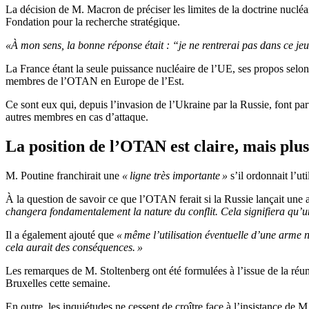
La décision de M. Macron de préciser les limites de la doctrine nucléai
Fondation pour la recherche stratégique.
«À mon sens, la bonne réponse était : “je ne rentrerai pas dans ce jeu 
La France étant la seule puissance nucléaire de l’UE, ses propos selon
membres de l’OTAN en Europe de l’Est.
Ce sont eux qui, depuis l’invasion de l’Ukraine par la Russie, font par
autres membres en cas d’attaque.
La position de l’OTAN est claire, mais plu
M. Poutine franchirait une
« ligne très importante »
s’il ordonnait l’ut
À la question de savoir ce que l’OTAN ferait si la Russie lançait une 
changera fondamentalement la nature du conflit. Cela signifiera qu’un
Il a également ajouté que
« même l’utilisation éventuelle d’une arme 
cela aurait des conséquences. »
Les remarques de M. Stoltenberg ont été formulées à l’issue de la réun
Bruxelles cette semaine.
En outre, les inquiétudes ne cessent de croître face à l’insistance de M.