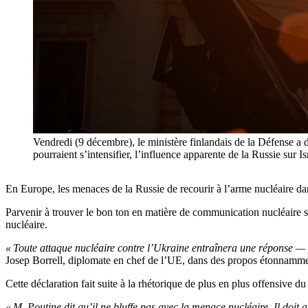
Vendredi (9 décembre), le ministère finlandais de la Défense a d
pourraient s’intensifier, l’influence apparente de la Russie sur I
En Europe, les menaces de la Russie de recourir à l’arme nucléaire dan
Parvenir à trouver le bon ton en matière de communication nucléaire s
nucléaire.
« Toute attaque nucléaire contre l’Ukraine entraînera une réponse — 
Josep Borrell, diplomate en chef de l’UE, dans des propos étonnammen
Cette déclaration fait suite à la rhétorique de plus en plus offensive d
« M. Poutine dit qu’il ne bluffe pas avec la menace nucléaire. Il doi