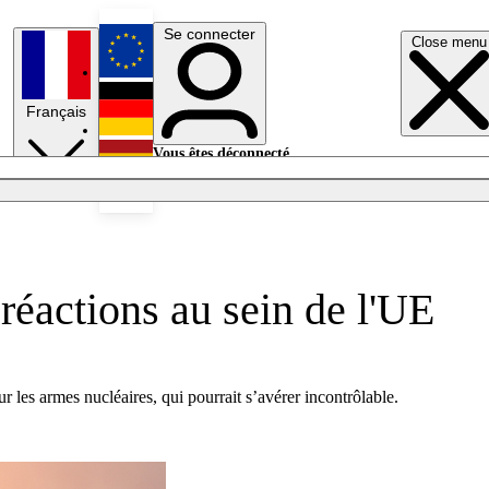
Se connecter
Close menu
English
Français
Deutsch
Vous êtes déconnecté.
Se connecter
Español
Lumières éteintes
réactions au sein de l'UE
 les armes nucléaires, qui pourrait s’avérer incontrôlable.