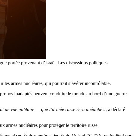
ngue portée provenant d’Israël. Les discussions politiques
 les armes nucléaires, qui pourrait s’avérer incontrôlable.
es propos inadaptés peuvent conduire le monde au bord d’une guerre
nt de vue militaire — que l’armée russe sera anéantie »
, a déclaré
ux armes nucléaires pour protéger le territoire russe.
éenne et ses États membres, les États-Unis et l’OTAN, ne bluffent pas